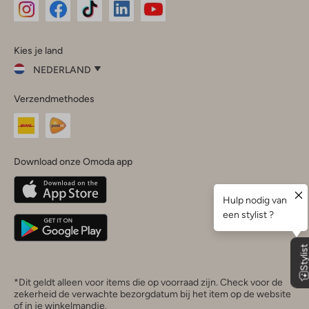
Omoda
Omoda
Omoda
Omoda
Omoda
Kies je land
Instagram
Facebook
TikTok
LinkedIn
YouTube
NEDERLAND
Kies
Verzendmethodes
je
Sluit
land
Nederland
België
(Nederlands)
Download onze Omoda app
Belgique
(Français)
Deutschland
*Dit geldt alleen voor items die op voorraad zijn. Check voor de
zekerheid de verwachte bezorgdatum bij het item op de website
of in je winkelmandje.