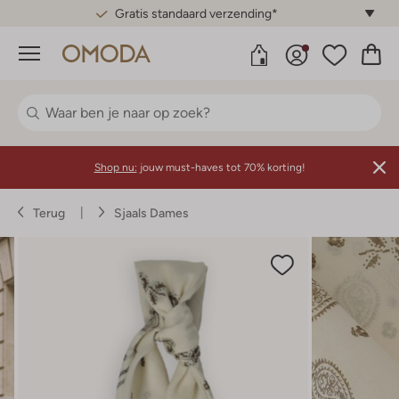
Gratis standaard verzending*
Menu
Shop nu:
jouw must-haves tot 70% korting!
Terug
Sjaals Dames