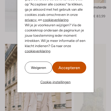
op "Accepteer alle cookies" te klikken,
Amaya Amsterdam
ga je akkoord met het gebruik van alle
Gilet
cookies zoals omschreven in onze
€ 119,99
€ 83,99
privacy-
en
cookieverklaring
.
Wil je je voorkeuren wijzigen? Via de
Ontdek de look
cookieknop onderaan de pagina kun je
jouw toestemming ieder moment
intrekken. Wil je meer informatie of een
klacht indienen? Ga naar onze
cookieverklaring
.
Accepteren
Weigeren
Cookie-instellingen