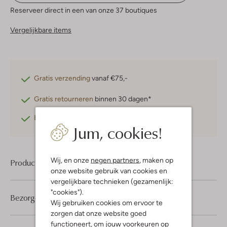
Reserveer direct in een van onze 37 boutiques
Vergelijkbare items
Gratis verzending
vanaf €75,-
Gratis retourneren
binnen 30 dagen*
Betaal achteraf
met Klarna
Jum, cookies!
Wij, en onze
negen partners
, maken op
Product informatie
onze website gebruik van cookies en
vergelijkbare technieken (gezamenlijk:
"cookies").
Bezorgen & retourneren
Wij gebruiken cookies om ervoor te
zorgen dat onze website goed
functioneert, om jouw voorkeuren op