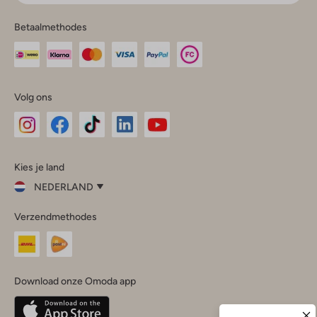
Betaalmethodes
Volg ons
Omoda
Omoda
Omoda
Omoda
Omoda
Kies je land
Instagram
Facebook
TikTok
LinkedIn
YouTube
NEDERLAND
Kies
Verzendmethodes
je
Sluit
land
Nederland
België
(Nederlands)
Download onze Omoda app
Belgique
(Français)
Deutschland