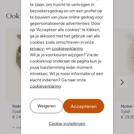
te slaan, om inzicht te verkrijgen in
bezoekersgedrag en om een profiel op
Ook iets voor jou?
te bouwen van jouw online gedrag voor
gepersonaliseerde advertenties. Door
op "Accepteer alle cookies" te klikken,
ga je akkoord met het gebruik van alle
cookies zoals omschreven in onze
privacy-
en
cookieverklaring
.
Wil je je voorkeuren wijzigen? Via de
cookieknop onderaan de pagina kun je
jouw toestemming ieder moment
intrekken. Wil je meer informatie of een
klacht indienen? Ga naar onze
cookieverklaring
.
Accepteren
Weigeren
Notre-V
Notre-V
Notre
Sjaal
Sjaal
Sjaal
€ 24,99
€ 24,99
€ 29,9
Cookie-instellingen
+ meer kleuren
+ meer kleuren