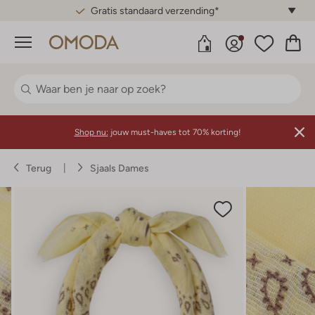
Gratis standaard verzending*
Menu
Shop nu:
jouw must-haves tot 70% korting!
Terug
Sjaals Dames