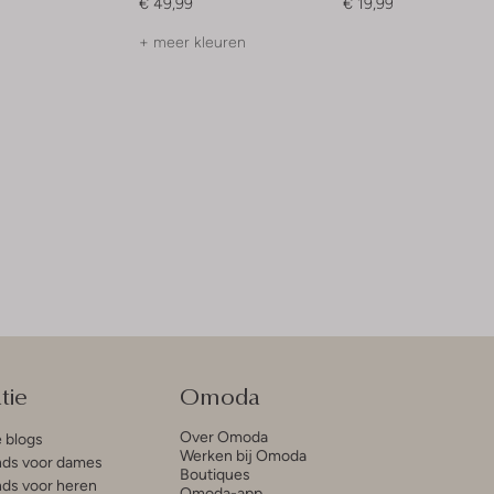
€ 49,99
€ 19,99
+ meer kleuren
tie
Omoda
Over Omoda
e blogs
Werken bij Omoda
ds voor dames
Boutiques
ds voor heren
Omoda-app