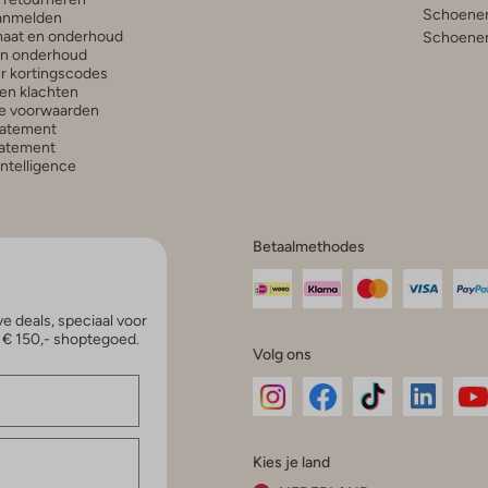
Schoenen
anmelden
aat en onderhoud
Schoenen
en onderhoud
r kortingscodes
en klachten
e voorwaarden
tatement
atement
 Intelligence
Betaalmethodes
e deals, speciaal voor
p € 150,- shoptegoed.
Volg ons
Omoda
Omoda
Omoda
Omoda
Om
Kies je land
Instagram
Facebook
TikTok
LinkedI
Yo