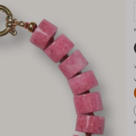
K
V
V
R