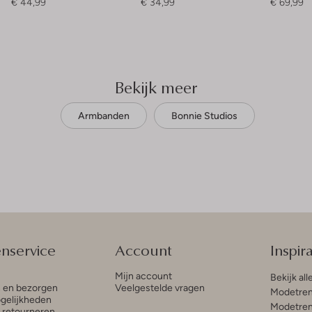
€ 44,99
€ 34,99
€ 69,99
Bekijk meer
Armbanden
Bonnie Studios
enservice
Account
Inspira
Mijn account
Bekijk all
n en bezorgen
Veelgestelde vragen
Modetren
gelijkheden
Modetren
n retourneren