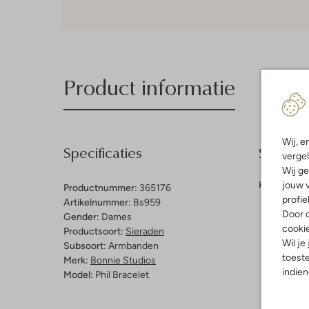
Product informatie
Wij, e
Specificaties
Samenst
vergel
Wij ge
jouw v
Kleur:
Roze
Productnummer:
365176
profie
Artikelnummer:
Bs959
Door o
Gender:
Dames
cooki
Productsoort:
Sieraden
Wil je
Subsoort:
Armbanden
toeste
Merk:
Bonnie Studios
indie
Model:
Phil Bracelet