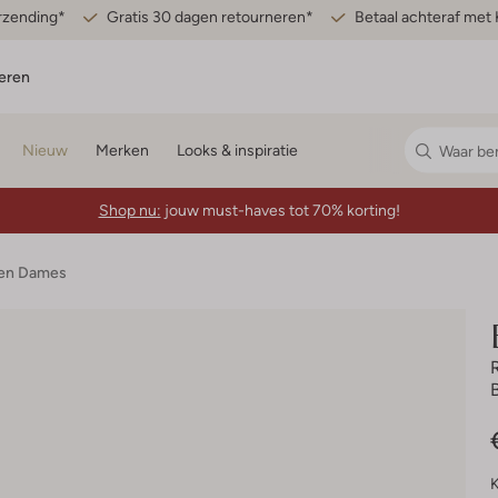
erzending*
Gratis 30 dagen retourneren*
Betaal achteraf met 
eren
Nieuw
Merken
Looks & inspiratie
Shop nu:
jouw must-haves tot 70% korting!
den Dames
K