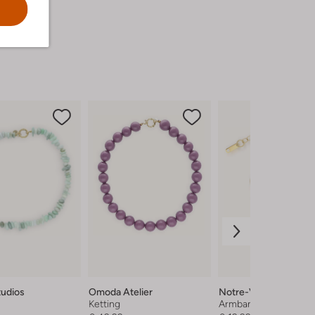
tudios
Omoda Atelier
Notre-V
Ketting
Armband