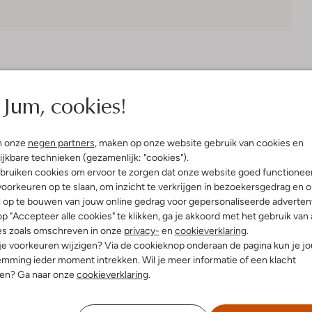
Bezorgen & retourneren
Jum, cookies!
n onze
negen partners
, maken op onze website gebruik van cookies en
elling & Pasvorm
ijkbare technieken (gezamenlijk: "cookies").
bruiken cookies om ervoor te zorgen dat onze website goed functionee
oorkeuren op te slaan, om inzicht te verkrijgen in bezoekersgedrag en 
l op te bouwen van jouw online gedrag voor gepersonaliseerde advertent
p "Accepteer alle cookies" te klikken, ga je akkoord met het gebruik van 
es zoals omschreven in onze
privacy-
en
cookieverklaring
.
 je voorkeuren wijzigen? Via de cookieknop onderaan de pagina kun je j
mming ieder moment intrekken. Wil je meer informatie of een klacht
nen? Ga naar onze
cookieverklaring
.