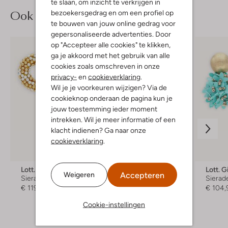
te slaan, om inzicht te verkrijgen in
Ook iets voor jou?
bezoekersgedrag en om een profiel op
te bouwen van jouw online gedrag voor
gepersonaliseerde advertenties. Door
op "Accepteer alle cookies" te klikken,
ga je akkoord met het gebruik van alle
cookies zoals omschreven in onze
privacy-
en
cookieverklaring
.
Wil je je voorkeuren wijzigen? Via de
cookieknop onderaan de pagina kun je
jouw toestemming ieder moment
intrekken. Wil je meer informatie of een
klacht indienen? Ga naar onze
cookieverklaring
.
Lott. Gioielli
Paulie Pocket
Lott. Gi
Accepteren
Weigeren
Sieraden
Oorbellen
Sierad
€ 119,99
€ 69,99
€ 104,
Cookie-instellingen
+ meer kleuren