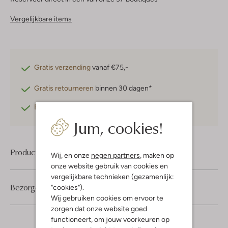
Vergelijkbare items
Gratis verzending
vanaf €75,-
Gratis retourneren
binnen 30 dagen*
Betaal achteraf
met Klarna
Jum, cookies!
Product informatie
Wij, en onze
negen partners
, maken op
onze website gebruik van cookies en
vergelijkbare technieken (gezamenlijk:
Bezorgen & retourneren
"cookies").
Wij gebruiken cookies om ervoor te
zorgen dat onze website goed
functioneert, om jouw voorkeuren op