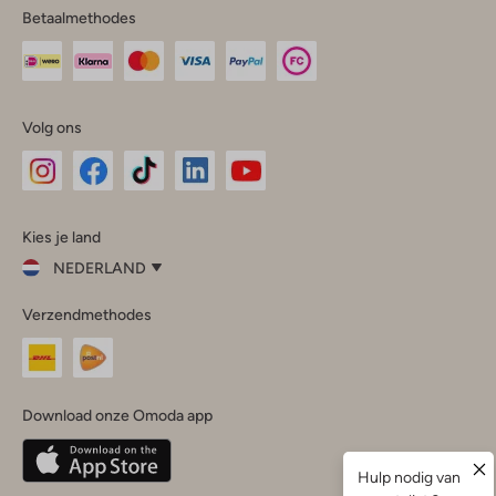
Betaalmethodes
Volg ons
Omoda
Omoda
Omoda
Omoda
Omoda
Kies je land
Instagram
Facebook
TikTok
LinkedIn
YouTube
NEDERLAND
Kies
Verzendmethodes
je
Sluit
land
Nederland
België
(Nederlands)
Download onze Omoda app
Belgique
(Français)
Deutschland