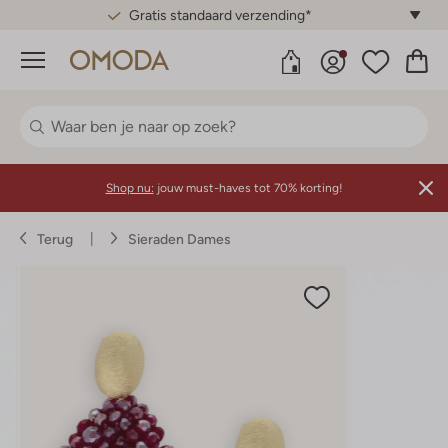
Gratis standaard verzending*
Menu
Shop nu:
jouw must-haves tot 70% korting!
Terug
Sieraden Dames