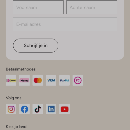
Schrijf je in
Betaalmethodes
Volg ons
Omoda
Omoda
Omoda
Omoda
Omoda
Kies je land
Instagram
Facebook
TikTok
LinkedIn
YouTube