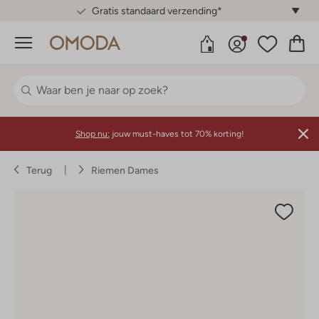
Gratis standaard verzending*
Menu
Shop nu:
jouw must-haves tot 70% korting!
Terug
Riemen Dames