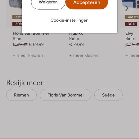
Accepteren
Weigeren
Laatste maten
Laatste maten
Laatste
Cookie-instellingen
-30%
-30%
Floris Van Bommel
Nubikk
Elvy
Riem
Riem
Riem
€ 99,99
€ 69,99
€ 79,99
€ 49,9
+ meer kleuren
+ meer kleuren
+ meer
Bekijk meer
Riemen
Floris Van Bommel
Suède