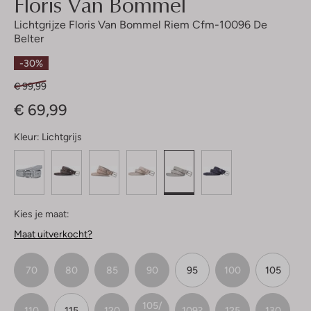
Floris Van Bommel
Lichtgrijze Floris Van Bommel Riem Cfm-10096 De
Belter
-30%
€ 99,99
€ 69,99
Kleur:
Lichtgrijs
Kies je maat:
Maat uitverkocht?
70
80
85
90
95
100
105
105/
110
115
120
109?
125
130