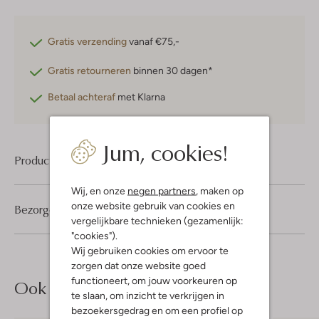
Gratis verzending
vanaf €75,-
Gratis retourneren
binnen 30 dagen*
Betaal achteraf
met Klarna
Jum, cookies!
Product informatie
Wij, en onze
negen partners
, maken op
onze website gebruik van cookies en
Bezorgen & retourneren
vergelijkbare technieken (gezamenlijk:
"cookies").
Wij gebruiken cookies om ervoor te
zorgen dat onze website goed
functioneert, om jouw voorkeuren op
Ook iets voor jou?
te slaan, om inzicht te verkrijgen in
bezoekersgedrag en om een profiel op