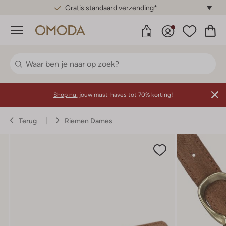
Gratis standaard verzending*
Menu
Shop nu:
jouw must-haves tot 70% korting!
Terug
Riemen Dames