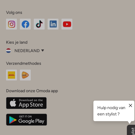
Volg ons
Omoda
Omoda
Omoda
Omoda
Omoda
Kies je land
Instagram
Facebook
TikTok
LinkedIn
YouTube
NEDERLAND
Kies
Verzendmethodes
je
Sluit
land
Nederland
België
(Nederlands)
Download onze Omoda app
Belgique
(Français)
Deutschland