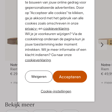
te bouwen van jouw online gedrag voor
gepersonaliseerde advertenties. Door
op "Accepteer alle cookies" te klikken,
ga je akkoord met het gebruik van alle
cookies zoals omschreven in onze
privacy-
en
cookieverklaring
.
Wil je je voorkeuren wijzigen? Via de
cookieknop onderaan de pagina kun je
jouw toestemming ieder moment
intrekken. Wil je meer informatie of een
klacht indienen? Ga naar onze
Nieuw
cookieverklaring
.
Notre-V
Notre-V
Notre
Riem
Riem
Riem
€ 29,99
€ 34,99
€ 49,9
Accepteren
Weigeren
+ meer kleuren
+ meer kleuren
+ meer
Cookie-instellingen
Bekijk meer