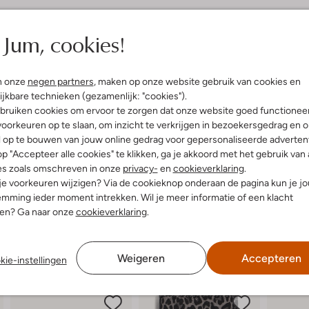
elling & Pasvorm
Omschrijving
Jum, cookies!
t
Ontdek de zwarte MILA SMALL F
briefgeld in deze compacte port
uitenkant:
Leer
goudkleurig logo zorgt voor een e
n onze
negen partners
, maken op onze website gebruik van cookies en
handtas. Zo ben je klaar voor een
ijkbare technieken (gezamenlijk: "cookies").
Combineer de portemonnee met e
bruiken cookies om ervoor te zorgen dat onze website goed functionee
je belangrijkste spullen stijlvol b
oorkeuren op te slaan, om inzicht te verkrijgen in bezoekersgedrag en 
l op te bouwen van jouw online gedrag voor gepersonaliseerde advertent
Afmeting in cm (LxBxH): 11 x 2 x 
p "Accepteer alle cookies" te klikken, ga je akkoord met het gebruik van 
es zoals omschreven in onze
privacy-
en
cookieverklaring
.
 je voorkeuren wijzigen? Via de cookieknop onderaan de pagina kun je j
mming ieder moment intrekken. Wil je meer informatie of een klacht
nen? Ga naar onze
cookieverklaring
.
Weigeren
Accepteren
kie-instellingen