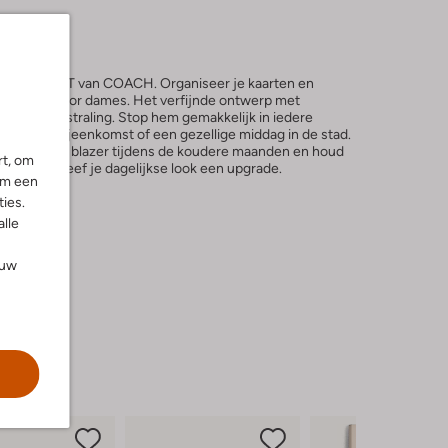
LAP WALLET van COACH. Organiseer je kaarten en
emonnee voor dames. Het verfijnde ontwerp met
legante uitstraling. Stop hem gemakkelijk in iedere
 zakelijke bijeenkomst of een gezellige middag in de stad.
en wollen blazer tijdens de koudere maanden en houd
rt, om
ij de hand. Geef je dagelijkse look een upgrade.
om een
ies.
10
alle
ouw