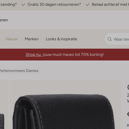
erzending*
Gratis 30 dagen retourneren*
Betaal achteraf met 
eren
Nieuw
Merken
Looks & inspiratie
Shop nu:
jouw must-haves tot 70% korting!
Portemonnees Dames
K