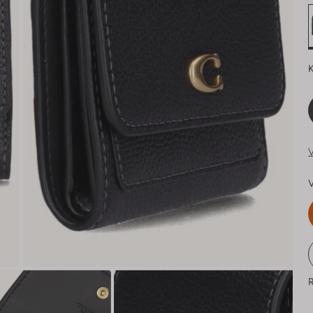
K
V
V
R