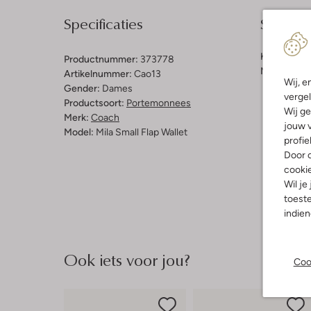
Specificaties
Samenst
Kleur:
Zwar
Productnummer:
373778
Materiaal b
Artikelnummer:
Cao13
Wij, e
Gender:
Dames
vergel
Productsoort:
Portemonnees
Wij ge
Merk:
Coach
jouw v
Model:
Mila Small Flap Wallet
profie
Door o
cooki
Wil je
toeste
indie
Ook iets voor jou?
Coo