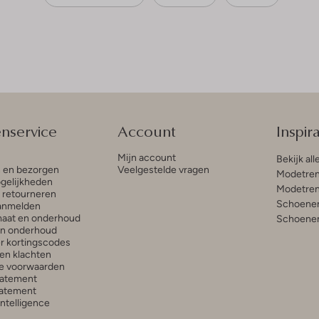
enservice
Account
Inspira
Mijn account
Bekijk all
n en bezorgen
Veelgestelde vragen
Modetren
gelijkheden
Modetren
n retourneren
Schoenen
anmelden
aat en onderhoud
Schoenen
en onderhoud
r kortingscodes
en klachten
e voorwaarden
tatement
atement
 Intelligence