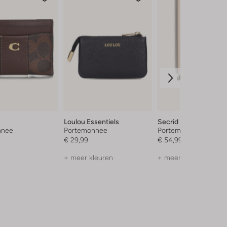
Loulou Essentiels
Secrid
nnee
Portemonnee
Portemonnee
€ 29,99
€ 54,99
+ meer kleuren
+ meer kleuren