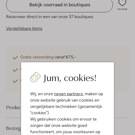
Bekijk voorraad in boutiques
Favoriet
Reserveer direct in een van onze 37 boutiques
Vergelijkbare items
Gratis verzending
vanaf €75,-
Gratis retourneren
binnen 30 dagen*
Jum, cookies!
Betaal achteraf
met Klarna
Wij, en onze
negen partners
, maken op
onze website gebruik van cookies en
vergelijkbare technieken (gezamenlijk:
Product informatie
"cookies").
Wij gebruiken cookies om ervoor te
zorgen dat onze website goed
Bezorgen & retourneren
functioneert, om jouw voorkeuren op