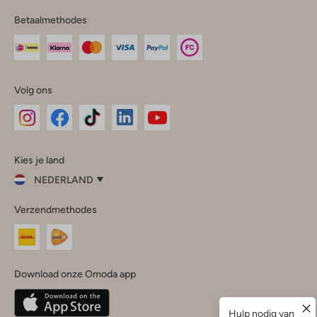
Betaalmethodes
Volg ons
Omoda
Omoda
Omoda
Omoda
Omoda
Kies je land
Instagram
Facebook
TikTok
LinkedIn
YouTube
NEDERLAND
Kies
Verzendmethodes
je
Sluit
land
Nederland
België
(Nederlands)
Download onze Omoda app
Belgique
(Français)
Deutschland