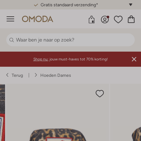
Gratis standaard verzending*
Menu
Shop nu:
jouw must-haves tot 70% korting!
Terug
Hoeden Dames