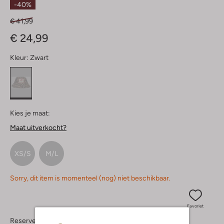
-40%
€ 41,99
€ 24,99
Kleur:
Zwart
Kies je maat:
Maat uitverkocht?
XS/S
M/L
Sorry, dit item is momenteel (nog) niet beschikbaar.
Favoriet
Reserveer direct in een van onze 37 boutiques