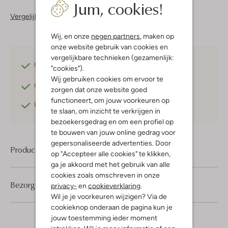
Jum, cookies!
Vergelijkbare items
Wij, en onze
negen partners
, maken op
onze website gebruik van cookies en
vergelijkbare technieken (gezamenlijk:
Gratis verzending
vanaf €75,-
"cookies").
Wij gebruiken cookies om ervoor te
Gratis retourneren
binnen 30 dagen*
zorgen dat onze website goed
functioneert, om jouw voorkeuren op
Betaal achteraf
met Klarna
te slaan, om inzicht te verkrijgen in
bezoekersgedrag en om een profiel op
te bouwen van jouw online gedrag voor
gepersonaliseerde advertenties. Door
Product informatie
op "Accepteer alle cookies" te klikken,
ga je akkoord met het gebruik van alle
cookies zoals omschreven in onze
Bezorgen & retourneren
privacy-
en
cookieverklaring
.
Wil je je voorkeuren wijzigen? Via de
cookieknop onderaan de pagina kun je
jouw toestemming ieder moment