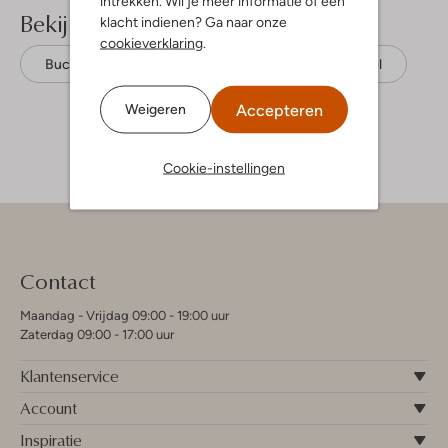
intrekken. Wil je meer informatie of een
Bekijk meer
klacht indienen? Ga naar onze
cookieverklaring
.
Buckethat
Becksondergaard
Textiel
Accepteren
Weigeren
Cookie-instellingen
Contact
Maandag - Vrijdag 09:00 - 19:00 uur
Zaterdag 09:00 - 17:00 uur
Klantenservice
Account
Inspiratie