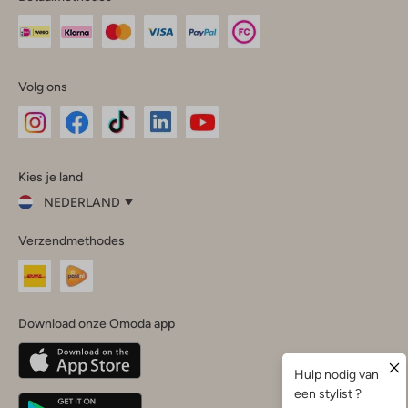
Volg ons
Omoda
Omoda
Omoda
Omoda
Omoda
Kies je land
Instagram
Facebook
TikTok
LinkedIn
YouTube
NEDERLAND
Kies
Verzendmethodes
je
Sluit
land
Nederland
België
(Nederlands)
Download onze Omoda app
Belgique
(Français)
Deutschland