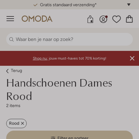
Gratis standaard verzending*
Menu
Shop nu:
jouw must-haves tot 70% korting!
Terug
Handschoenen Dames
Rood
2 items
Rood
Filter en sorteer