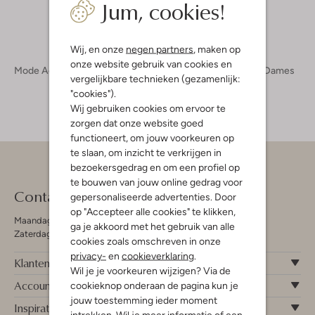
Jum, cookies!
Wij, en onze
negen partners
, maken op
onze website gebruik van cookies en
Mode Accessoires
Handschoenen
Handschoenen Dames
vergelijkbare technieken (gezamenlijk:
"cookies").
Wij gebruiken cookies om ervoor te
zorgen dat onze website goed
functioneert, om jouw voorkeuren op
te slaan, om inzicht te verkrijgen in
bezoekersgedrag en om een profiel op
te bouwen van jouw online gedrag voor
Contact
gepersonaliseerde advertenties. Door
op "Accepteer alle cookies" te klikken,
Maandag - Vrijdag 09:00 - 19:00 uur
ga je akkoord met het gebruik van alle
Zaterdag 09:00 - 17:00 uur
cookies zoals omschreven in onze
privacy-
en
cookieverklaring
.
Klantenservice
Wil je je voorkeuren wijzigen? Via de
Account
cookieknop onderaan de pagina kun je
jouw toestemming ieder moment
Inspiratie
intrekken. Wil je meer informatie of een