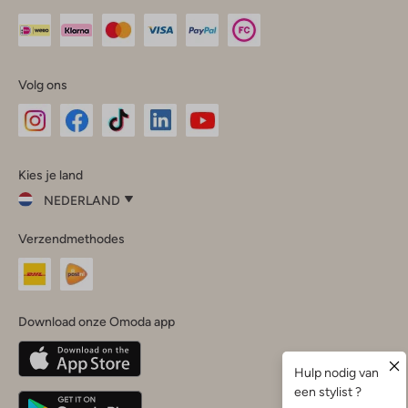
Volg ons
Omoda
Omoda
Omoda
Omoda
Omoda
Kies je land
Instagram
Facebook
TikTok
LinkedIn
YouTube
NEDERLAND
Kies
Verzendmethodes
je
Sluit
land
Nederland
België
(Nederlands)
Download onze Omoda app
Belgique
(Français)
Deutschland