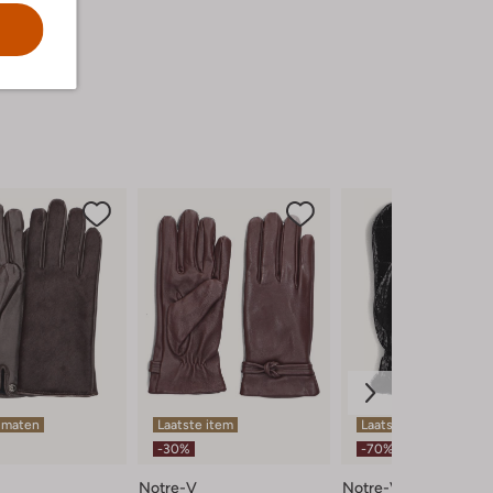
 maten
Laatste item
Laatste maten
-30%
-70%
Notre-V
Notre-V