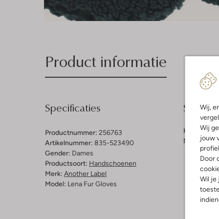
Product informatie
Specificaties
Samenst
Wij, e
vergel
Wij ge
Kleur:
Groe
Productnummer:
256763
jouw v
Materiaal b
Artikelnummer:
835-523490
profie
Gender:
Dames
Door o
Productsoort:
Handschoenen
cooki
Merk:
Another Label
Wil je
Model:
Lena Fur Gloves
toeste
indie