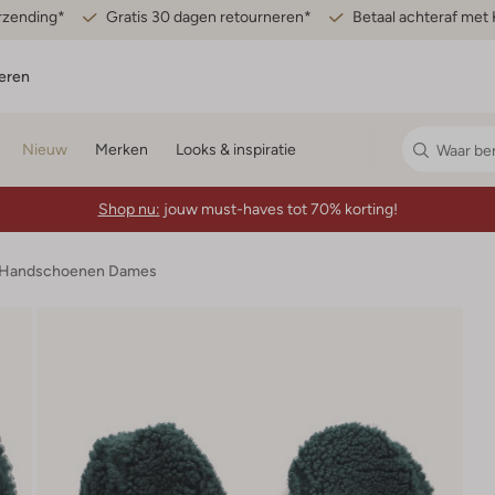
erzending*
Gratis 30 dagen retourneren*
Betaal achteraf met 
eren
Nieuw
Merken
Looks & inspiratie
Shop nu:
jouw must-haves tot 70% korting!
Handschoenen Dames