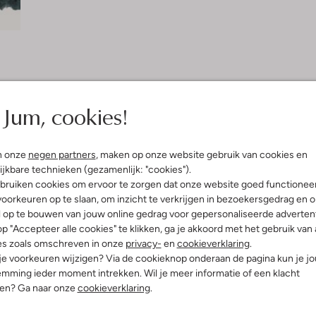
Bezorgen & retourneren
Jum, cookies!
elling & Pasvorm
Omschrijving
n onze
negen partners
, maken op onze website gebruik van cookies en
ijkbare technieken (gezamenlijk: "cookies").
bruiken cookies om ervoor te zorgen dat onze website goed functionee
n
De perfecte items voor koude dag
oorkeuren op te slaan, om inzicht te verkrijgen in bezoekersgedrag en 
handschoenen LENA FUR GLOVES 
innenkant:
Polyester
gemaakt van zacht polyester en 
l op te bouwen van jouw online gedrag voor gepersonaliseerde advertent
gevoel. De bovenkant is afgewerk
p "Accepteer alle cookies" te klikken, ga je akkoord met het gebruik van 
handen ongeëvenaarde warmte en i
es zoals omschreven in onze
privacy-
en
cookieverklaring
.
Maatadvies: de handschoenen vall
 je voorkeuren wijzigen? Via de cookieknop onderaan de pagina kun je j
handschoen, gemeten vanaf het el
mming ieder moment intrekken. Wil je meer informatie of een klacht
nen? Ga naar onze
cookieverklaring
.