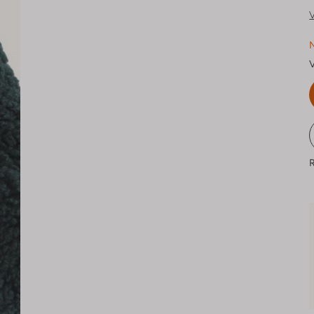
V
N
V
R