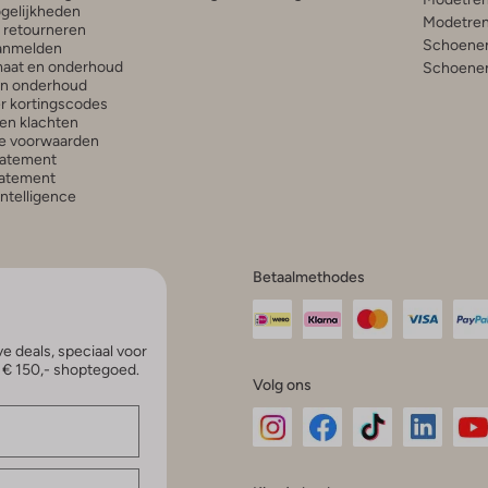
gelijkheden
Modetren
n retourneren
Schoenen
anmelden
aat en onderhoud
Schoenen
en onderhoud
r kortingscodes
en klachten
e voorwaarden
tatement
atement
 Intelligence
Betaalmethodes
e deals, speciaal voor
p € 150,- shoptegoed.
Volg ons
Omoda
Omoda
Omoda
Omoda
Om