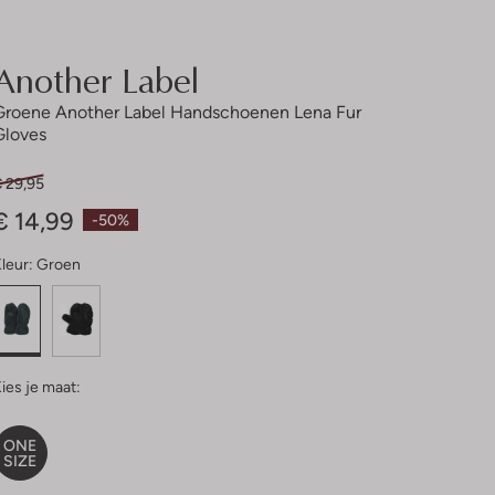
Another Label
Groene Another Label Handschoenen Lena Fur
Gloves
€ 29,95
€ 14,99
-50%
leur:
Groen
ies je maat:
ONE
SIZE