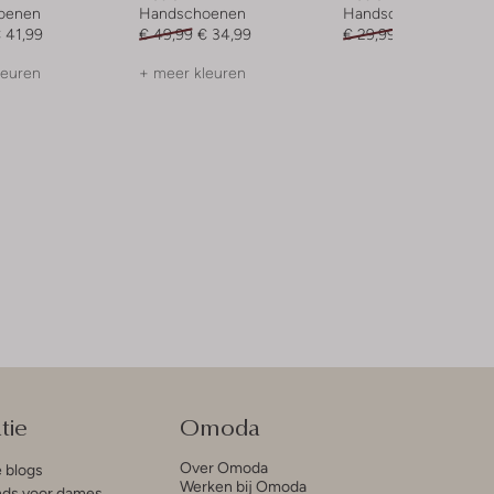
oenen
Handschoenen
Handschoenen
 41,99
€ 49,99
€ 34,99
€ 29,99
€ 8,99
leuren
+ meer kleuren
tie
Omoda
Over Omoda
e blogs
Werken bij Omoda
ds voor dames