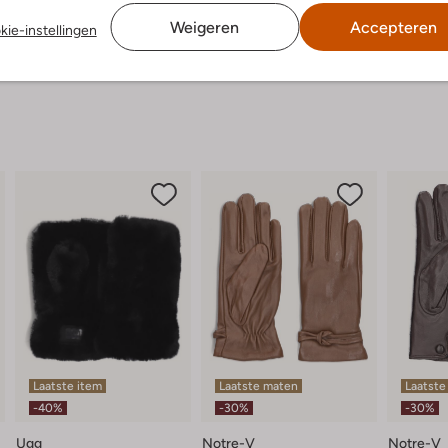
Weigeren
Accepteren
kie-instellingen
Laatste item
Laatste maten
Laatste
-40%
-30%
-30%
Ugg
Notre-V
Notre-V