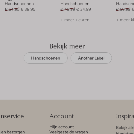
Handschoenen
Handschoenen
Handsch
€ 64,95
€ 38,95
€ 49,99
€ 34,99
€ 59,99
€
+ meer kleuren
+ meer k
Bekijk meer
Handschoenen
Another Label
enservice
Account
Inspira
Mijn account
Bekijk all
n en bezorgen
Veelgestelde vragen
Modetren