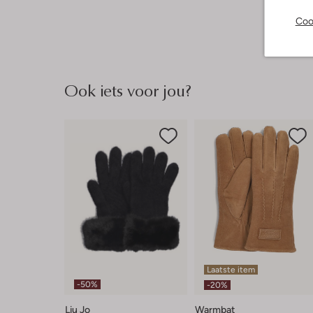
Coo
Ook iets voor jou?
Laatste item
-50%
-20%
Liu Jo
Warmbat