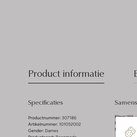
Product informatie
Specificaties
Samenst
Kleur:
Wit
Productnummer:
307186
Materiaal b
Artikelnummer:
101052002
Materiaal b
Gender:
Dames