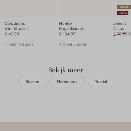
Laatste
-50%
Cars Jeans
Hunter
Jenest
Slim fit jeans
Regenlaarzen
Chino
€ 49,99
€ 134,95
€ 79,99
€
+ meer kleuren
+ meer kleuren
Bekijk meer
Sokken
Marcmarcs
Textiel