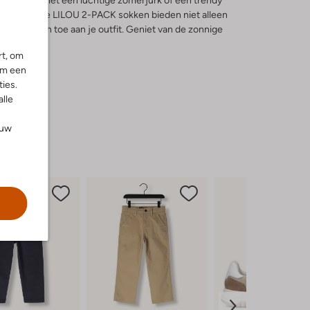
oeiteloos met een luchtige zomerjurk of een trendy
erse look. De LILOU 2-PACK sokken bieden niet alleen
iele touch toe aan je outfit. Geniet van de zonnige
soires.
rt, om
om een
ies.
alle
ouw