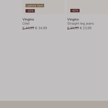
Laatste item
-60%
-30%
Vingino
Vingino
Gilet
Straight leg jeans
€ 49,99
€ 34,99
€ 59,99
€ 23,99