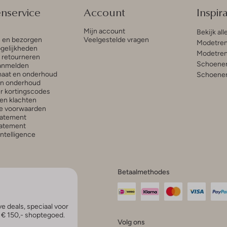
enservice
Account
Inspira
Mijn account
Bekijk all
n en bezorgen
Veelgestelde vragen
Modetren
gelijkheden
Modetren
n retourneren
Schoenen
anmelden
aat en onderhoud
Schoenen
en onderhoud
r kortingscodes
en klachten
e voorwaarden
tatement
atement
 Intelligence
Betaalmethodes
e deals, speciaal voor
p € 150,- shoptegoed.
Volg ons