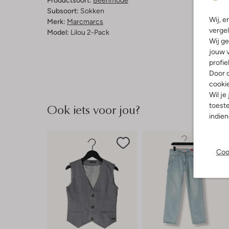
Productsoort:
Beenmode
Subsoort:
Sokken
Wij, e
Merk:
Marcmarcs
vergel
Model:
Lilou 2-Pack
Wij ge
jouw v
profie
Door o
cooki
Wil je
Ook iets voor jou?
toeste
indie
Coo