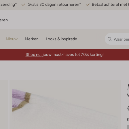
erzending*
Gratis 30 dagen retourneren*
Betaal achteraf met 
eren
Nieuw
Merken
Looks & inspiratie
Shop nu:
jouw must-haves tot 70% korting!
K