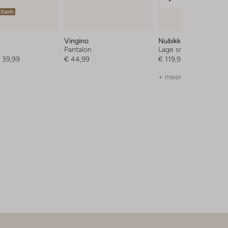
 item
Vingino
Nubikk
Pantalon
Lage sneakers
 39,99
€ 44,99
€ 119,95
+ meer kleuren