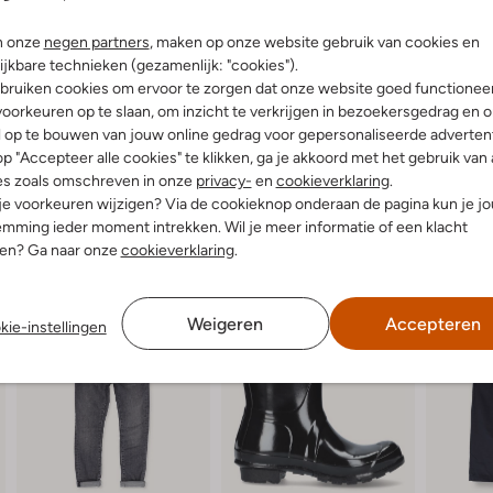
langs het strand. Combineer ze m
korte broek voor een frisse, zom
n onze
negen partners
, maken op onze website gebruik van cookies en
comfort, maar voegen ook een subt
ijkbare technieken (gezamenlijk: "cookies").
dagen met deze veelzijdige acces
bruiken cookies om ervoor te zorgen dat onze website goed functionee
oorkeuren op te slaan, om inzicht te verkrijgen in bezoekersgedrag en 
l op te bouwen van jouw online gedrag voor gepersonaliseerde advertent
p "Accepteer alle cookies" te klikken, ga je akkoord met het gebruik van 
es zoals omschreven in onze
privacy-
en
cookieverklaring
.
 je voorkeuren wijzigen? Via de cookieknop onderaan de pagina kun je j
mming ieder moment intrekken. Wil je meer informatie of een klacht
nen? Ga naar onze
cookieverklaring
.
Weigeren
Accepteren
kie-instellingen