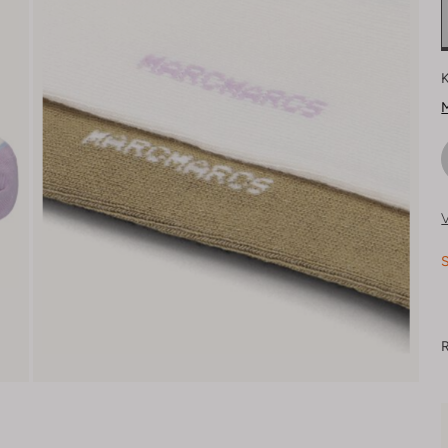
K
M
V
S
R