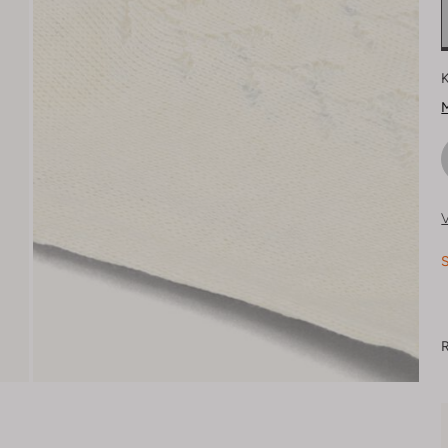
K
M
V
S
R