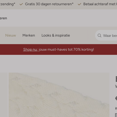
erzending*
Gratis 30 dagen retourneren*
Betaal achteraf met 
eren
Nieuw
Merken
Looks & inspiratie
Shop nu:
jouw must-haves tot 70% korting!
K