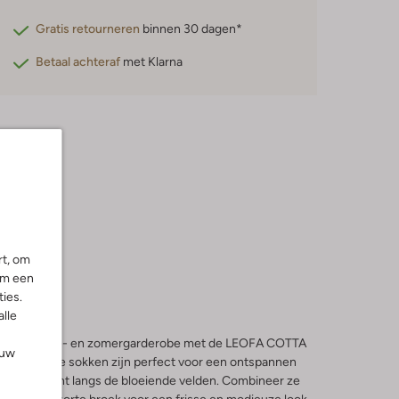
Gratis retourneren
binnen 30 dagen*
Betaal achteraf
met Klarna
rt, om
om een
ies.
alle
e aan je lente- en zomergarderobe met de LEOFA COTTA
ouw
e witte sokken zijn perfect voor een ontspannen
lige fietstocht langs de bloeiende velden. Combineer ze