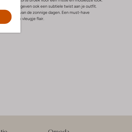
 stijlvolle korte broek voor een frisse en modieuze look.
abel, maar geven ook een subtiele twist aan je outfit.
rwijl je geniet van de zonnige dagen. Een must-have
dt van een vleugje flair.
tie
Omoda