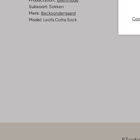
Productsoort:
Beenmode
Subsoort:
Sokken
Merk:
Becksondergaard
Coo
Model:
Leofa Cotta Sock
Klant