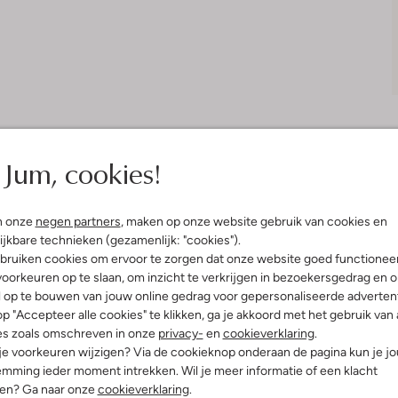
Jum, cookies!
Bezorgen & retourneren
n onze
negen partners
, maken op onze website gebruik van cookies en
ijkbare technieken (gezamenlijk: "cookies").
bruiken cookies om ervoor te zorgen dat onze website goed functionee
oorkeuren op te slaan, om inzicht te verkrijgen in bezoekersgedrag en 
elling & Pasvorm
Omschrijving
l op te bouwen van jouw online gedrag voor gepersonaliseerde advertent
p "Accepteer alle cookies" te klikken, ga je akkoord met het gebruik van 
es zoals omschreven in onze
privacy-
en
cookieverklaring
.
Voeg een vleugje speelsheid to
 je voorkeuren wijzigen? Via de cookieknop onderaan de pagina kun je j
uitenkant:
Textiel
SOCK van BECKSONDERGAARD. Dez
mming ieder moment intrekken. Wil je meer informatie of een klacht
innenkant:
Textiel, Polyamide
picknick in het park of een gezel
nen? Ga naar onze
cookieverklaring
.