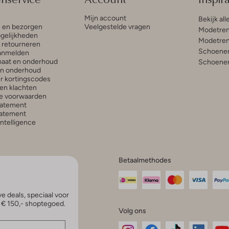
Mijn account
Bekijk all
n en bezorgen
Veelgestelde vragen
Modetren
gelijkheden
Modetren
n retourneren
Schoenen
anmelden
aat en onderhoud
Schoenen
en onderhoud
r kortingscodes
en klachten
e voorwaarden
tatement
atement
 Intelligence
Betaalmethodes
e deals, speciaal voor
p € 150,- shoptegoed.
Volg ons