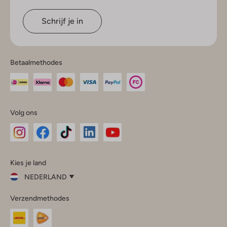
Schrijf je in
Betaalmethodes
Volg ons
Omoda
Omoda
Omoda
Omoda
Omoda
Kies je land
Instagram
Facebook
TikTok
LinkedIn
YouTube
NEDERLAND
Kies
Verzendmethodes
je
Sluit
land
Nederland