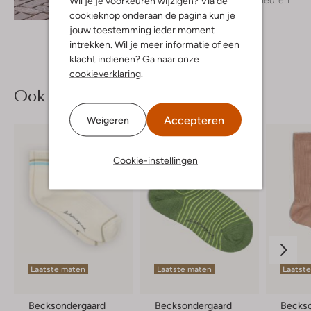
Wil je je voorkeuren wijzigen? Via de
Ontdek de look
cookieknop onderaan de pagina kun je
jouw toestemming ieder moment
intrekken. Wil je meer informatie of een
klacht indienen? Ga naar onze
cookieverklaring
.
Ook iets voor jou?
Accepteren
Weigeren
Cookie-instellingen
Laatste maten
Laatste maten
Laatst
Becksondergaard
Becksondergaard
Becks