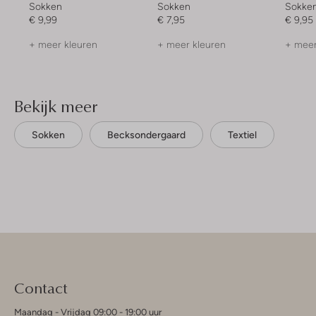
Sokken
Sokken
Sokke
€ 9,99
€ 7,95
€ 9,95
+ meer kleuren
+ meer kleuren
+ meer
Bekijk meer
Sokken
Becksondergaard
Textiel
Contact
Maandag - Vrijdag 09:00 - 19:00 uur