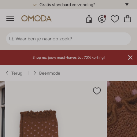
Gratis standaard verzending*
Menu
Shop nu:
jouw must-haves tot 70% korting!
Terug
Beenmode