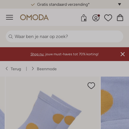
Gratis standaard verzending*
Menu
Shop nu:
jouw must-haves tot 70% korting!
Terug
Beenmode