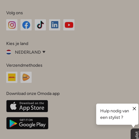
Volg ons
Omoda
Omoda
Omoda
Omoda
Omoda
Kies je land
Instagram
Facebook
TikTok
LinkedIn
YouTube
NEDERLAND
Kies
Verzendmethodes
je
Sluit
land
Nederland
België
(Nederlands)
Download onze Omoda app
Belgique
(Français)
Deutschland