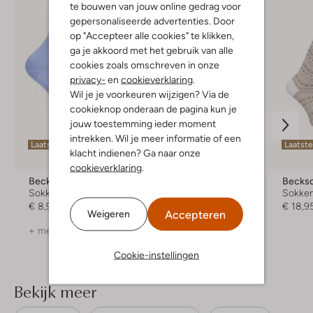
te bouwen van jouw online gedrag voor
gepersonaliseerde advertenties. Door
op "Accepteer alle cookies" te klikken,
ga je akkoord met het gebruik van alle
cookies zoals omschreven in onze
privacy-
en
cookieverklaring
.
Wil je je voorkeuren wijzigen? Via de
cookieknop onderaan de pagina kun je
jouw toestemming ieder moment
intrekken. Wil je meer informatie of een
Laatste items
Laatste maten
Laatst
klacht indienen? Ga naar onze
cookieverklaring
.
Becksondergaard
Becksondergaard
Becks
Sokken
Sokken
Sokke
€ 8,95
€ 8,95
€ 18,9
Accepteren
Weigeren
+ meer kleuren
+ meer kleuren
Cookie-instellingen
Bekijk meer