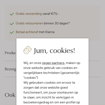
Gratis verzending
vanaf €75,-
Gratis retourneren
binnen 30 dagen*
Betaal achteraf
met Klarna
Jum, cookies!
Product informatie
Wij, en onze
negen partners
, maken op
onze website gebruik van cookies en
Bezorgen & retourneren
vergelijkbare technieken (gezamenlijk:
"cookies").
Wij gebruiken cookies om ervoor te
zorgen dat onze website goed
functioneert, om jouw voorkeuren op
Ook iets voor jou?
te slaan, om inzicht te verkrijgen in
bezoekersgedrag en om een profiel op