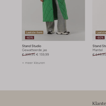
Laatste item
Laatste
-60%
-60%
Stand Studio
Stand St
Gewatteerde jas
Mantel
€ 399,95
€ 159,99
€ 649,95
+ meer kleuren
Klant