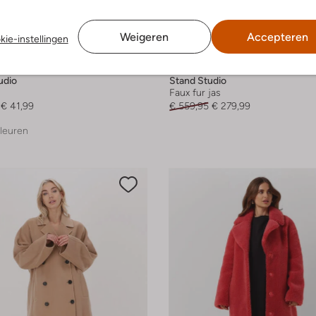
Weigeren
Accepteren
kie-instellingen
 item
Laatste item
-50%
udio
Stand Studio
Faux fur jas
€ 41,99
€ 559,95
€ 279,99
leuren