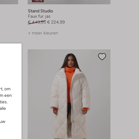
-50%
Stand Studio
Faux fur jas
€ 449,95
€ 224,99
+ meer kleuren
rt, om
om een
ies.
alle
ouw