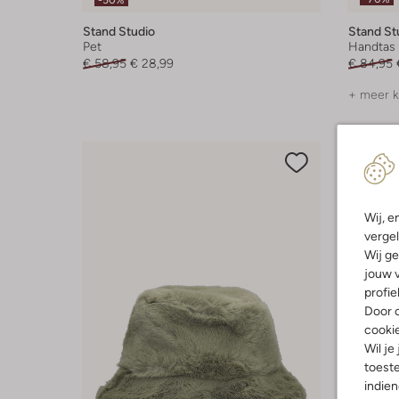
-50%
Stand Studio
Stand St
Pet
Handtas
€ 58,95
€ 28,99
€ 84,95
+ meer k
Wij, e
vergel
Wij ge
jouw v
profie
Door o
cooki
Wil je
toeste
indie