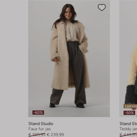
Laatst
-60%
-50%
Stand Studio
Stand St
Faux fur jas
Teddy ja
€ 599,95
€ 239,99
€ 449,9