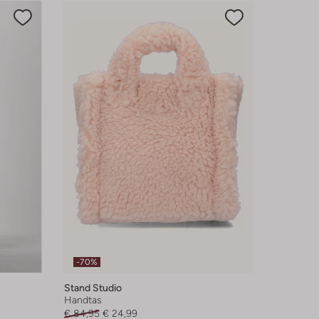
-70%
Stand Studio
Handtas
€ 84,95
€ 24,99