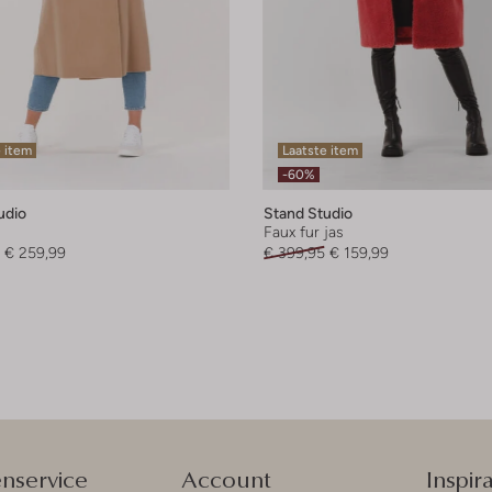
 item
Laatste item
-60%
udio
Stand Studio
Faux fur jas
€ 259,99
€ 399,95
€ 159,99
enservice
Account
Inspira