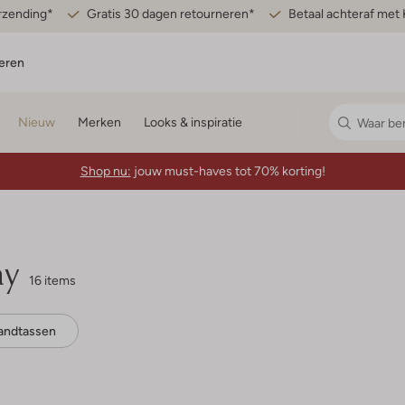
erzending*
Gratis 30 dagen retourneren*
Betaal achteraf met 
eren
Nieuw
Merken
Looks & inspiratie
Shop nu:
jouw must-haves tot 70% korting!
ay
16 items
andtassen