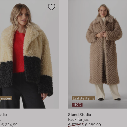
e maten
Laatste items
-50%
udio
Stand Studio
s
Faux fur jas
5
€ 224,99
€ 579,95
€ 289,99