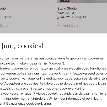
-50%
udio
Stand Studio
Faux fur jas
€ 24,99
€ 449,95
€ 224,99
leuren
+ meer kleuren
Jum, cookies!
n onze
negen partners
, maken op onze website gebruik van cookies en
ijkbare technieken (gezamenlijk: "cookies").
bruiken cookies om ervoor te zorgen dat onze website goed functionee
oorkeuren op te slaan, om inzicht te verkrijgen in bezoekersgedrag en 
l op te bouwen van jouw online gedrag voor gepersonaliseerde advertent
p "Accepteer alle cookies" te klikken, ga je akkoord met het gebruik van 
es zoals omschreven in onze
privacy-
en
cookieverklaring
.
 je voorkeuren wijzigen? Via de cookieknop onderaan de pagina kun je j
mming ieder moment intrekken. Wil je meer informatie of een klacht
nen? Ga naar onze
cookieverklaring
.