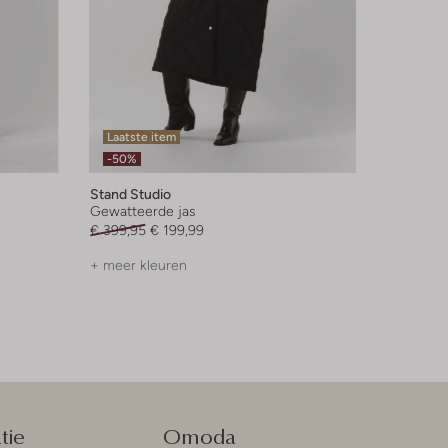
Laatste item
-50%
Stand Studio
Gewatteerde jas
€ 399,95
€ 199,99
+ meer kleuren
tie
Omoda