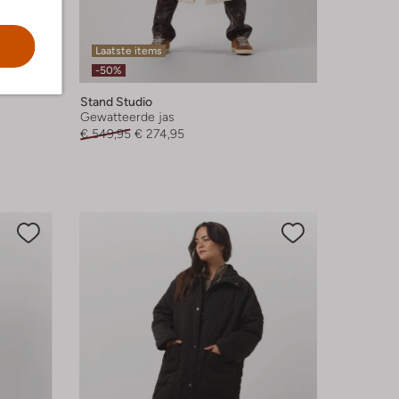
Laatste items
-50%
Stand Studio
Gewatteerde jas
€ 549,95
€ 274,95