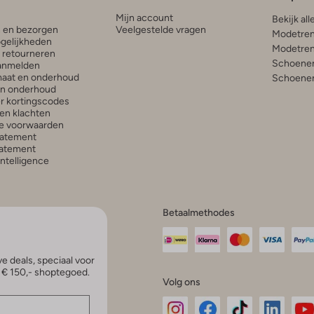
Mijn account
Bekijk all
n en bezorgen
Veelgestelde vragen
Modetren
gelijkheden
Modetren
n retourneren
Schoenen
anmelden
aat en onderhoud
Schoenen
en onderhoud
r kortingscodes
en klachten
e voorwaarden
tatement
atement
 Intelligence
Betaalmethodes
e deals, speciaal voor
p € 150,- shoptegoed.
Volg ons