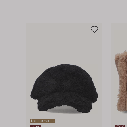
Laatste maten
-70%