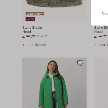
Coo
Laatste item
Laatste
-70%
-70%
Stand Studio
Stand St
Hoed
Hoed
€ 109,95
€ 32,99
€ 139,95
+ meer kleuren
+ meer k