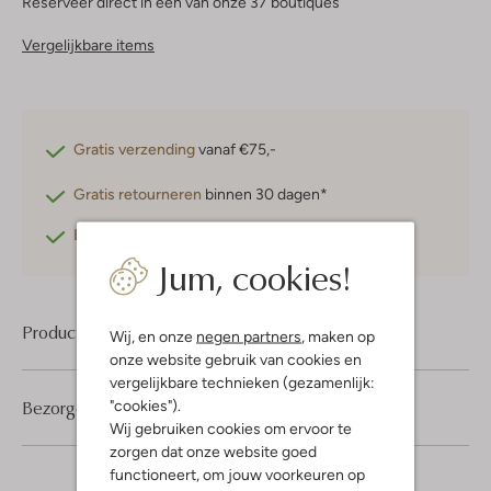
Reserveer direct in een van onze 37 boutiques
Vergelijkbare items
Gratis verzending
vanaf €75,-
Gratis retourneren
binnen 30 dagen*
Betaal achteraf
met Klarna
Jum, cookies!
Product informatie
Wij, en onze
negen partners
, maken op
onze website gebruik van cookies en
vergelijkbare technieken (gezamenlijk:
Bezorgen & retourneren
"cookies").
Wij gebruiken cookies om ervoor te
zorgen dat onze website goed
functioneert, om jouw voorkeuren op