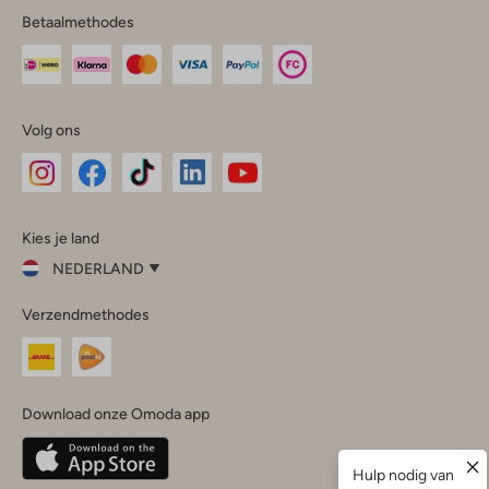
Betaalmethodes
Volg ons
Omoda
Omoda
Omoda
Omoda
Omoda
Kies je land
Instagram
Facebook
TikTok
LinkedIn
YouTube
NEDERLAND
Kies
Verzendmethodes
je
Sluit
land
Nederland
België
(Nederlands)
Download onze Omoda app
Belgique
(Français)
Deutschland