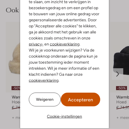
te slaan, om inzicht te verkrijgen in
Ook iets voor jou?
bezoekersgedrag en om een profiel op
te bouwen van jouw online gedrag voor
gepersonaliseerde advertenties. Door
op "Accepteer alle cookies" te klikken,
ga je akkoord met het gebruik van alle
cookies zoals omschreven in onze
privacy-
en
cookieverklaring
.
Wil je je voorkeuren wijzigen? Via de
cookieknop onderaan de pagina kun je
jouw toestemming ieder moment
intrekken. Wil je meer informatie of een
klacht indienen? Ga naar onze
cookieverklaring
.
-50%
-50%
Warmbat
Notre-V
Warmb
Accepteren
Weigeren
Hoed
Hoed
Hoed
€ 74,95
€ 36,99
€ 49,99
€ 74,9
Cookie-instellingen
+ meer kleuren
+ meer kleuren
+ meer