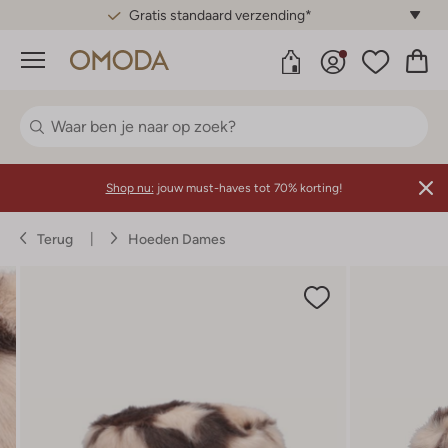
Gratis standaard verzending*
Menu
Shop nu:
jouw must-haves tot 70% korting!
Terug
Hoeden Dames