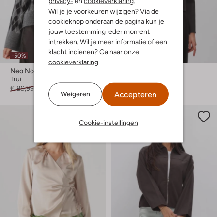
privacy-
en
cookieverklaring
.
Wil je je voorkeuren wijzigen? Via de
cookieknop onderaan de pagina kun je
jouw toestemming ieder moment
intrekken. Wil je meer informatie of een
klacht indienen? Ga naar onze
-50%
-20%
cookieverklaring
.
Neo Noir
Neo Noir
Trui
Jack
€ 89,99
€ 44,99
€ 89,99
€ 71,99
Accepteren
Weigeren
Cookie-instellingen