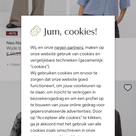
Jum, cookies!
-40%
-20%
Neo Noir
Neo Noir
Wij, en onze
negen partners
, maken op
Wijde broek
Trui
onze website gebruik van cookies en
€ 69,99
€ 41,99
€ 69,99
€ 55,99
vergelijkbare technieken (gezamenlijk:
+ meer kleuren
+ meer kleuren
"cookies").
Wij gebruiken cookies om ervoor te
zorgen dat onze website goed
functioneert, om jouw voorkeuren op
te slaan, om inzicht te verkrijgen in
bezoekersgedrag en om een profiel op
te bouwen van jouw online gedrag voor
gepersonaliseerde advertenties. Door
op "Accepteer alle cookies" te klikken,
ga je akkoord met het gebruik van alle
cookies zoals omschreven in onze