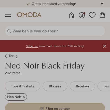
Gratis standaard verzending*
Menu
Shop nu:
jouw must-haves tot 70% korting!
Terug
Neo Noir
Black Friday
202 items
Tops & T-shirts
Blouses
Broeken
Jea
Neo Noir
Filter en sorteer