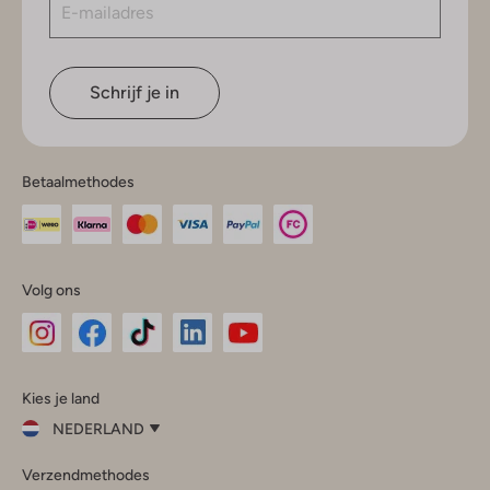
Schrijf je in
Betaalmethodes
Volg ons
Omoda
Omoda
Omoda
Omoda
Omoda
Kies je land
Instagram
Facebook
TikTok
LinkedIn
YouTube
NEDERLAND
Kies
Verzendmethodes
je
Sluit