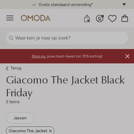
Gratis standaard verzending*
Menu
Shop nu:
jouw must-haves tot 70% korting!
Terug
Giacomo The Jacket
Black
Friday
2 items
Jassen
Giacomo The Jacket