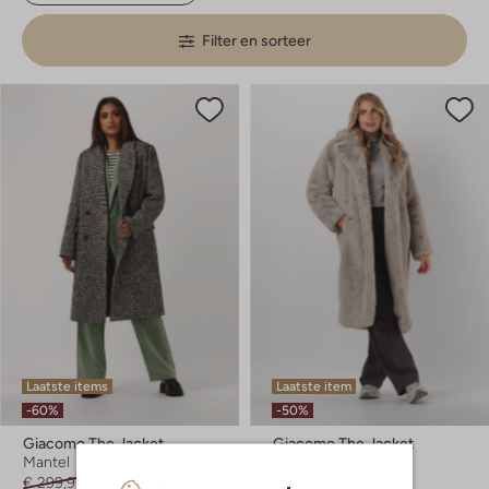
Filter en sorteer
Laatste items
Laatste item
-60%
-50%
Giacomo The Jacket
Giacomo The Jacket
Mantel
Faux fur jas
€ 299,95
€ 119,99
€ 259,95
€ 129,99