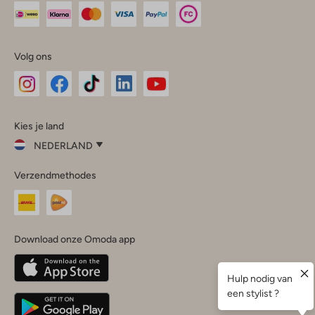
Volg ons
Omoda
Omoda
Omoda
Omoda
Omoda
Kies je land
Instagram
Facebook
TikTok
LinkedIn
YouTube
NEDERLAND
Kies
Verzendmethodes
je
Sluit
land
Nederland
België
(Nederlands)
Download onze Omoda app
Belgique
(Français)
Deutschland