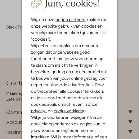
Jum, cookies!
Wij, en onze
negen partners
, maken op
onze website gebruik van cookies en
Black Friday
vergelijkbare technieken (gezamenlijk:
"cookies").
Wij gebruiken cookies om ervoor te
zorgen dat onze website goed
functioneert, om jouw voorkeuren op
te slaan, om inzicht te verkrijgen in
bezoekersgedrag en om een profiel op
te bouwen van jouw online gedrag voor
Contact
gepersonaliseerde advertenties. Door
op "Accepteer alle cookies" te klikken,
Maandag - Vrijdag 09:00 - 19:00 uur
ga je akkoord met het gebruik van alle
Zaterdag 09:00 - 17:00 uur
cookies zoals omschreven in onze
privacy-
en
cookieverklaring
.
Klantenservice
Wil je je voorkeuren wijzigen? Via de
Account
cookieknop onderaan de pagina kun je
jouw toestemming ieder moment
Inspiratie
intrekken. Wil je meer informatie of een