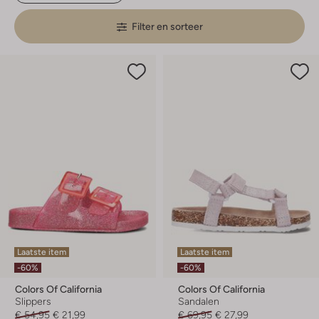
Filter en sorteer
Laatste item
Laatste item
-60%
-60%
Colors Of California
Colors Of California
Slippers
Sandalen
€ 54,95
€ 21,99
€ 69,95
€ 27,99