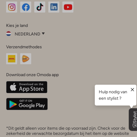
Omoda
Omoda
Omoda
Omoda
Omoda
Kies je land
Instagram
Facebook
TikTok
LinkedIn
YouTube
NEDERLAND
Kies
Verzendmethodes
je
Sluit
land
Nederland
België
(Nederlands)
Download onze Omoda app
Belgique
(Français)
Deutschland
*Dit geldt alleen voor items die op voorraad zijn. Check voor de
zekerheid de verwachte bezorgdatum bij het item op de website