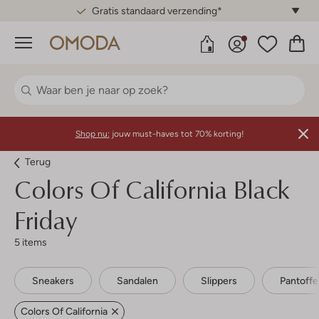
Gratis standaard verzending*
Menu
Shop nu:
jouw must-haves tot 70% korting!
Terug
Colors Of California
Black
Friday
5 items
Sneakers
Sandalen
Slippers
Pantoffe
Colors Of California