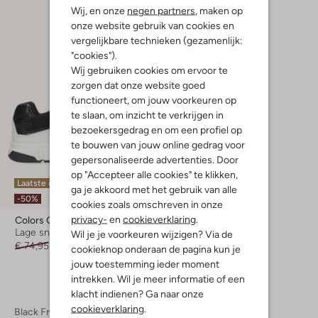
Wij, en onze
negen partners
, maken op
onze website gebruik van cookies en
vergelijkbare technieken (gezamenlijk:
"cookies").
Wij gebruiken cookies om ervoor te
zorgen dat onze website goed
functioneert, om jouw voorkeuren op
te slaan, om inzicht te verkrijgen in
bezoekersgedrag en om een profiel op
te bouwen van jouw online gedrag voor
gepersonaliseerde advertenties. Door
op "Accepteer alle cookies" te klikken,
Laatste item
ga je akkoord met het gebruik van alle
-50%
cookies zoals omschreven in onze
privacy-
en
cookieverklaring
.
Colors Of California
Lage sneakers
Wil je je voorkeuren wijzigen? Via de
€ 74,95
€ 36,95
cookieknop onderaan de pagina kun je
jouw toestemming ieder moment
intrekken. Wil je meer informatie of een
klacht indienen? Ga naar onze
cookieverklaring
.
Black Friday