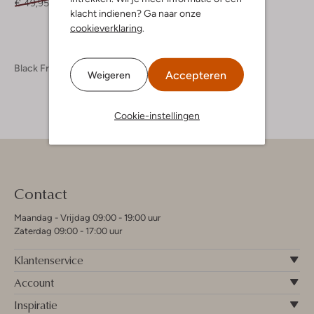
€ 49,95
€ 19,99
klacht indienen? Ga naar onze
cookieverklaring
.
Black Friday
Accepteren
Weigeren
Cookie-instellingen
Contact
Maandag - Vrijdag 09:00 - 19:00 uur
Zaterdag 09:00 - 17:00 uur
Klantenservice
Account
Inspiratie