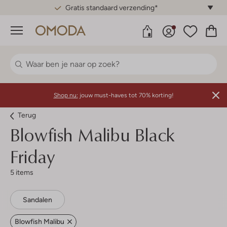
Gratis standaard verzending*
Menu
Shop nu:
jouw must-haves tot 70% korting!
Terug
Blowfish Malibu
Black
Friday
5 items
Sandalen
Blowfish Malibu