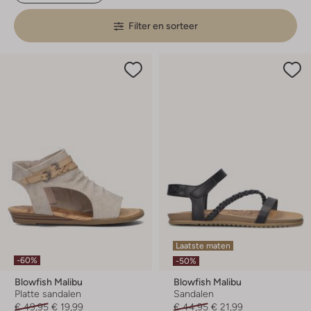
Filter en sorteer
Laatste maten
-60%
-50%
Blowfish Malibu
Blowfish Malibu
Platte sandalen
Sandalen
€ 49,95
€ 19,99
€ 44,95
€ 21,99