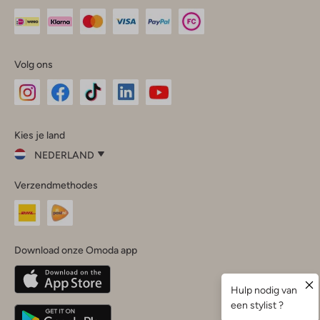
Volg ons
Omoda
Omoda
Omoda
Omoda
Omoda
Kies je land
Instagram
Facebook
TikTok
LinkedIn
YouTube
NEDERLAND
Kies
Verzendmethodes
je
Sluit
land
Nederland
België
(Nederlands)
Download onze Omoda app
Belgique
(Français)
Deutschland