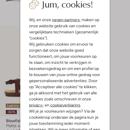
Jum, cookies!
+ meer kleuren
Wij, en onze
negen partners
, maken op
onze website gebruik van cookies en
vergelijkbare technieken (gezamenlijk:
"cookies").
Wij gebruiken cookies om ervoor te
zorgen dat onze website goed
functioneert, om jouw voorkeuren op
te slaan, om inzicht te verkrijgen in
bezoekersgedrag en om een profiel op
te bouwen van jouw online gedrag voor
gepersonaliseerde advertenties. Door
op "Accepteer alle cookies" te klikken,
ga je akkoord met het gebruik van alle
cookies zoals omschreven in onze
privacy-
en
cookieverklaring
.
Laatste item
Wil je je voorkeuren wijzigen? Via de
-60%
cookieknop onderaan de pagina kun je
Blowfish Malibu
jouw toestemming ieder moment
Platte sandalen
intrekken. Wil je meer informatie of een