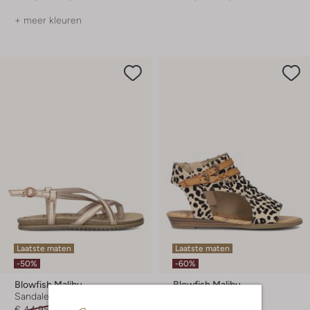
+ meer kleuren
Laatste maten
Laatste maten
-50%
-60%
Blowfish Malibu
Blowfish Malibu
Sandalen
Platte sandalen
€ 44,95
€ 21,99
€ 49,95
€ 19,99