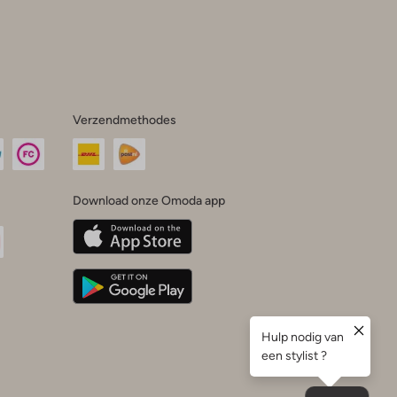
Verzendmethodes
Download onze Omoda app
oda
n
uTube