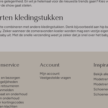
dere gelegenheid. En wil je helemaal voor de nieuwste trends gaan? Kies 
 de show gaat stelen.
orten kledingstukken
g te combineren met andere kledingstukken. Denk bijvoorbeeld aan hip ba
 Zeker wanneer de zomeravonden koeler worden mag een vestje eigenlijk 
aby uit. Met de snelle verzending weet je zeker dat je snel over het bab
enservice
Account
Inspira
Mijn account
Bekijk all
n en bezorgen
Veelgestelde vragen
Modetren
gelijkheden
Modetren
n retourneren
Schoenen
anmelden
aat en onderhoud
Schoenen
en onderhoud
r kortingscodes
en klachten