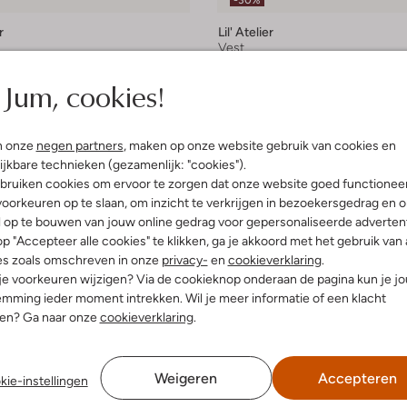
-30%
r
Lil' Atelier
Vest
€ 36,99
€ 25,99
Jum, cookies!
n onze
negen partners
, maken op onze website gebruik van cookies en
ijkbare technieken (gezamenlijk: "cookies").
bruiken cookies om ervoor te zorgen dat onze website goed functionee
oorkeuren op te slaan, om inzicht te verkrijgen in bezoekersgedrag en 
l op te bouwen van jouw online gedrag voor gepersonaliseerde advertent
p "Accepteer alle cookies" te klikken, ga je akkoord met het gebruik van 
es zoals omschreven in onze
privacy-
en
cookieverklaring
.
 je voorkeuren wijzigen? Via de cookieknop onderaan de pagina kun je j
mming ieder moment intrekken. Wil je meer informatie of een klacht
nen? Ga naar onze
cookieverklaring
.
Weigeren
Accepteren
kie-instellingen