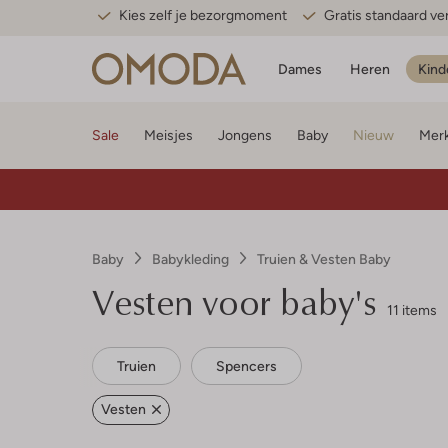
Kies zelf je bezorgmoment
Gratis standaard v
Dames
Heren
Kind
Sale
Meisjes
Jongens
Baby
Nieuw
Mer
Baby
Babykleding
Truien & Vesten Baby
Vesten voor baby's
11 items
Truien
Spencers
Vesten