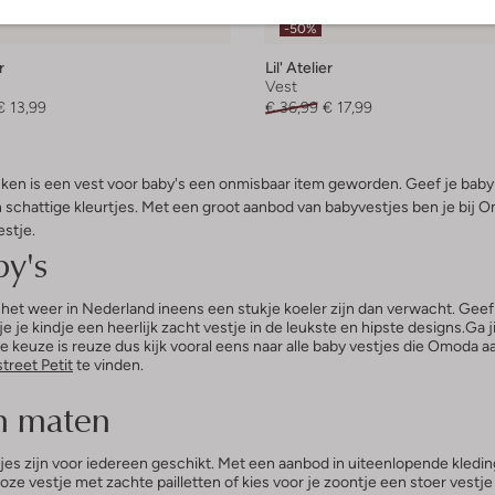
Laatste items
-50%
r
Lil' Atelier
Vest
€ 13,99
€ 36,99
€ 17,99
 is een vest voor baby's een onmisbaar item geworden. Geef je baby ee
 schattige kleurtjes. Met een groot aanbod van babyvestjes ben je bij Om
estje.
by's
an het weer in Nederland ineens een stukje koeler zijn dan verwacht. Geef j
e je kindje een heerlijk zacht vestje in de leukste en hipste designs.Ga j
De keuze is reuze dus kijk vooral eens naar alle baby vestjes die Omoda a
reet Petit
te vinden.
en maten
jes zijn voor iedereen geschikt. Met een aanbod in uiteenlopende kledin
 roze vestje met zachte pailletten of kies voor je zoontje een stoer vest