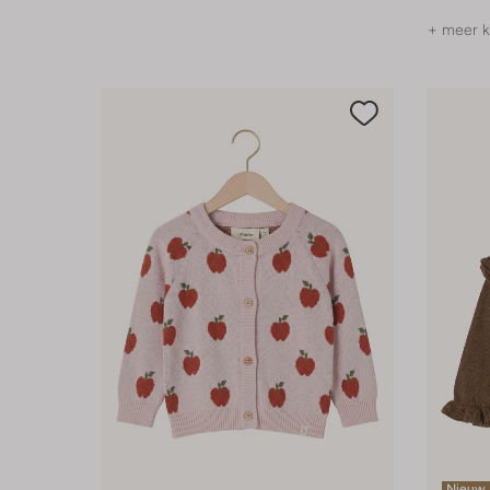
+ meer k
Nieuw