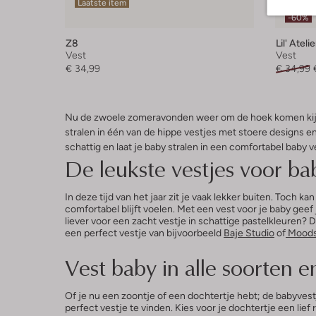
Laatste item
-60%
Z8
Lil' Atelie
Vest
Vest
€ 34,99
€ 34,99
Nu de zwoele zomeravonden weer om de hoek komen kijken
stralen in één van de hippe vestjes met stoere designs en
schattig en laat je baby stralen in een comfortabel baby v
De leukste vestjes voor ba
In deze tijd van het jaar zit je vaak lekker buiten. Toch k
comfortabel blijft voelen. Met een vest voor je baby geef j
liever voor een zacht vestje in schattige pastelkleuren? 
een perfect vestje van bijvoorbeeld
Baje Studio
of
Moodst
Vest baby in alle soorten 
Of je nu een zoontje of een dochtertje hebt; de babyvest
perfect vestje te vinden. Kies voor je dochtertje een lief