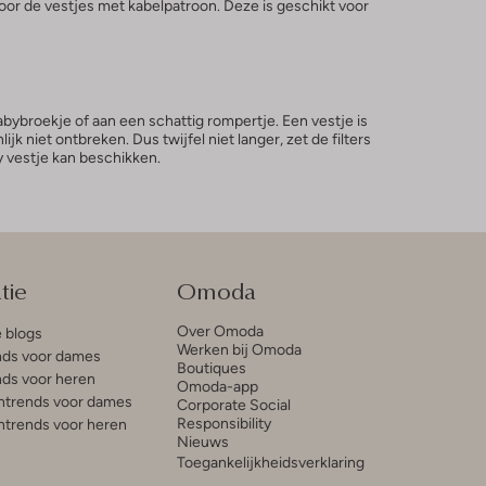
voor de vestjes met kabelpatroon. Deze is geschikt voor
bybroekje of aan een schattig rompertje. Een vestje is
niet ontbreken. Dus twijfel niet langer, zet de filters
y vestje kan beschikken.
tie
Omoda
Over Omoda
e blogs
Werken bij Omoda
ds voor dames
Boutiques
ds voor heren
Omoda-app
trends voor dames
Corporate Social
Responsibility
trends voor heren
Nieuws
Toegankelijkheidsverklaring