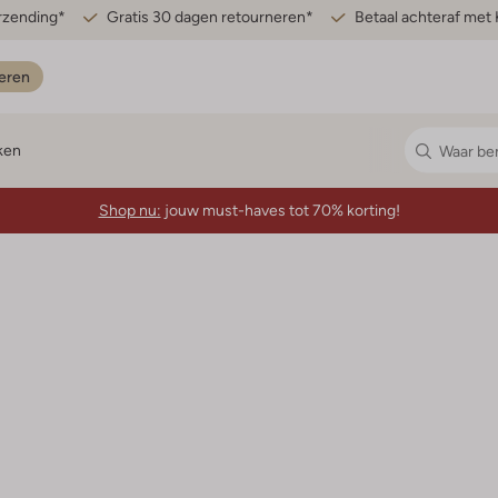
erzending*
Gratis 30 dagen retourneren*
Betaal achteraf met 
eren
ken
Shop nu:
jouw must-haves tot 70% korting!