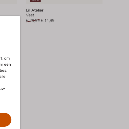
Lil' Atelier
Vest
€ 29,99
€ 14,99
rt, om
om een
ies.
alle
ouw