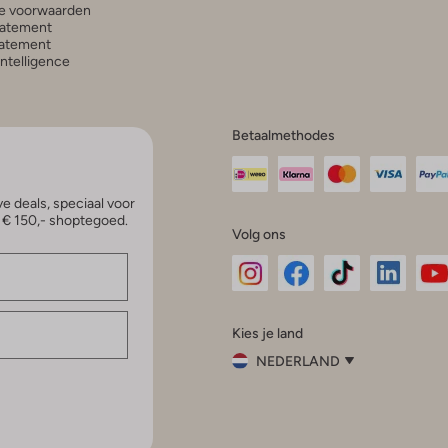
e voorwaarden
tatement
atement
 Intelligence
Betaalmethodes
e deals, speciaal voor
p € 150,- shoptegoed.
Volg ons
Omoda
Omoda
Omoda
Omoda
Om
Kies je land
Instagram
Facebook
TikTok
LinkedI
Yo
NEDERLAND
Kies
je
Sluit
land