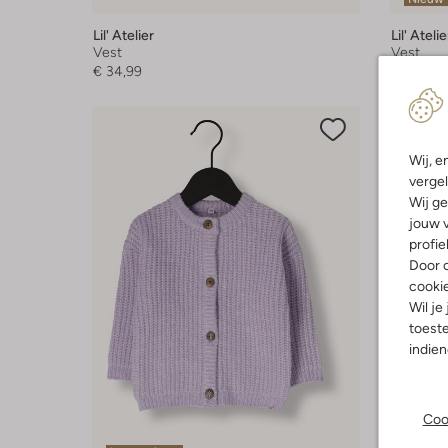
Lil' Atelier
Lil' Atelie
Vest
Vest
€ 34,99
€ 34,99
Wij, e
vergel
Wij ge
jouw v
profie
Door o
cooki
Wil je
toeste
indie
Coo