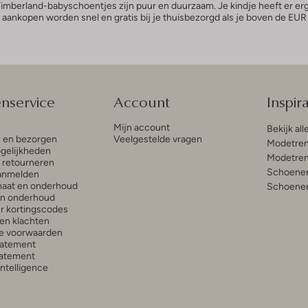
imberland-babyschoentjes zijn puur en duurzaam. Je kindje heeft er erg l
aankopen worden snel en gratis bij je thuisbezorgd als je boven de EUR 
enservice
Account
Inspira
Mijn account
Bekijk all
n en bezorgen
Veelgestelde vragen
Modetren
gelijkheden
Modetren
n retourneren
Schoenen
anmelden
aat en onderhoud
Schoenen
en onderhoud
r kortingscodes
en klachten
e voorwaarden
tatement
atement
 Intelligence