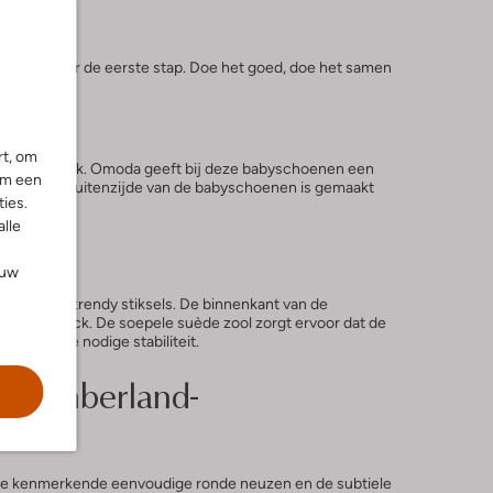
egroeit naar de eerste stap. Doe het goed, doe het samen
rt, om
y als geschenk. Omoda geeft bij deze babyschoenen een
om een
hoofdje. De buitenzijde van de babyschoenen is gemaakt
ies.
alle
ouw
an mooie, trendy stiksels. De binnenkant van de
t fit check. De soepele suède zool zorgt ervoor dat de
de zool de nodige stabiliteit.
de Timberland-
n de kenmerkende eenvoudige ronde neuzen en de subtiele