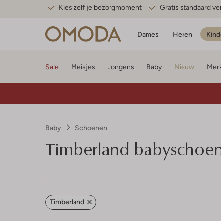
Kies zelf je bezorgmoment
Gratis standaard v
Dames
Heren
Kind
Sale
Meisjes
Jongens
Baby
Nieuw
Mer
Baby
Schoenen
Timberland babyschoe
Timberland