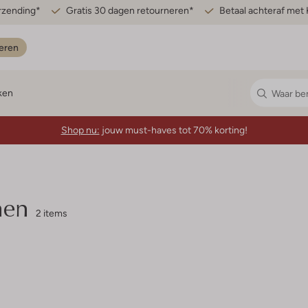
erzending*
Gratis 30 dagen retourneren*
Betaal achteraf met 
eren
ken
Shop nu:
jouw must-haves tot 70% korting!
nen
2 items