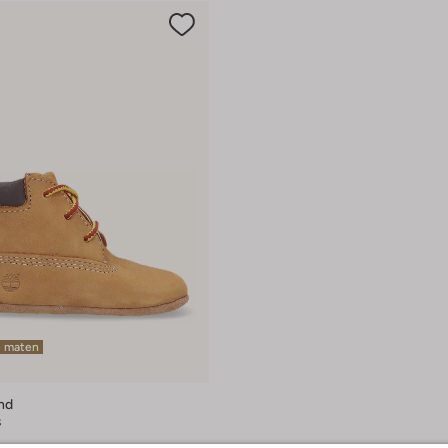
e maten
nd
s