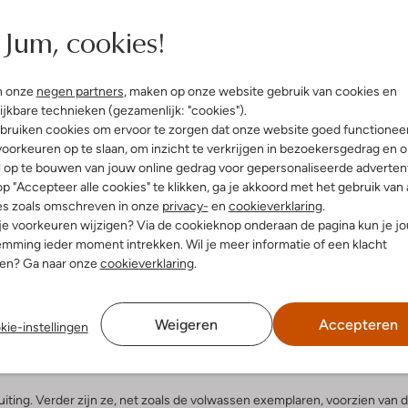
Jum, cookies!
 voetjes verdienen immers alle ruimte en steun. Zodat je onbelemmerd to
en.
mberland babyschoenen
n onze
negen partners
, maken op onze website gebruik van cookies en
ijkbare technieken (gezamenlijk: "cookies").
bruiken cookies om ervoor te zorgen dat onze website goed functionee
zijn schattig. Stoere ouders geef je deze coole stappers voor hun bab
oorkeuren op te slaan, om inzicht te verkrijgen in bezoekersgedrag en 
ept en gemaakt van katoen en one size. Daardoor past het op ieder baby
l op te bouwen van jouw online gedrag voor gepersonaliseerde advertent
 als in het zeer herkenbare Timberland camel.
p "Accepteer alle cookies" te klikken, ga je akkoord met het gebruik van 
abyschoenen van Timberland
es zoals omschreven in onze
privacy-
en
cookieverklaring
.
 je voorkeuren wijzigen? Via de cookieknop onderaan de pagina kun je j
mming ieder moment intrekken. Wil je meer informatie of een klacht
terende kleur opzet op de enkelrand. Deze is gewatteerd en voorzien v
nen? Ga naar onze
cookieverklaring
.
el aanvoelende badstof en heeft een uitneembaar voetbed van rubber me
eraan toe om de wereld te gaan verkennen, dan biedt de antislip laag van 
zame materialen: de details aan 
Weigeren
Accepteren
kie-instellingen
uiting. Verder zijn ze, net zoals de volwassen exemplaren, voorzien va