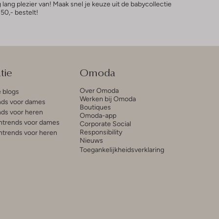
ang plezier van! Maak snel je keuze uit de babycollectie
50,- bestelt!
tie
Omoda
Over Omoda
e blogs
Werken bij Omoda
ds voor dames
Boutiques
ds voor heren
Omoda-app
trends voor dames
Corporate Social
Responsibility
trends voor heren
Nieuws
Toegankelijkheidsverklaring