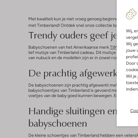
Met kwaliteit kun je niet vroeg genoeg beginnen. Kleine
met Timberland! Ontdek snel onze collectie babyschoen
Trendy ouders geef je Ti
Wij, e
vergel
Wij ge
Babyschoenen van het Amerikaanse merk
TIMBERLAND
jouw v
lief mutsje van Timberland cadeau. Dit mutsje is gestre
profie
van nubuck en de modellen zijn er in zowel roze en blauw
Door o
De prachtig afgewerkte b
cooki
Wil je
toeste
De babyschoenen zijn prachtig afgewerkt met een contras
indie
babyschoentjes van Timberland is gevoerd met comfortab
voetjes van de baby goed kunnen bewegen. En is hij of zij 
Handige sluitingen en duur
Coo
babyschoenen
De kleine schoentjes van Timberland hebben een vetersl