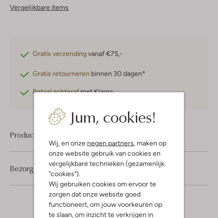
Vergelijkbare items
Gratis verzending
vanaf €75,-
Gratis retourneren
binnen 30 dagen*
Betaal achteraf
met Klarna
Jum, cookies!
Product informatie
Wij, en onze
negen partners
, maken op
onze website gebruik van cookies en
vergelijkbare technieken (gezamenlijk:
Bezorgen & retourneren
"cookies").
Wij gebruiken cookies om ervoor te
zorgen dat onze website goed
functioneert, om jouw voorkeuren op
te slaan, om inzicht te verkrijgen in