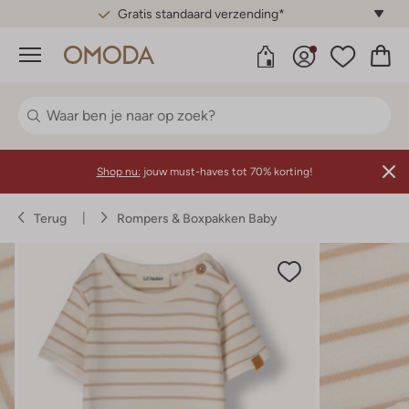
Gratis standaard verzending*
Menu
Shop nu:
jouw must-haves tot 70% korting!
Terug
Rompers & Boxpakken Baby