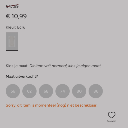
€ 17,99
€ 10,99
Kleur:
Ecru
Kies je maat:
Dit item valt normaal, kies je eigen maat
Maat uitverkocht?
56
62
68
74
80
86
Sorry, dit item is momenteel (nog) niet beschikbaar.
Favoriet