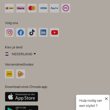
Volg ons
Omoda
Omoda
Omoda
Omoda
Omoda
Kies je land
Instagram
Facebook
TikTok
LinkedIn
YouTube
NEDERLAND
Kies
Verzendmethodes
je
Sluit
land
Nederland
België
(Nederlands)
Download onze Omoda app
Belgique
(Français)
Deutschland