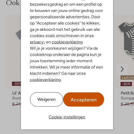
Ook iets voor jou?
bezoekersgedrag en om een profiel op
te bouwen van jouw online gedrag voor
gepersonaliseerde advertenties. Door
op "Accepteer alle cookies" te klikken,
ga je akkoord met het gebruik van alle
cookies zoals omschreven in onze
privacy-
en
cookieverklaring
.
Wil je je voorkeuren wijzigen? Via de
cookieknop onderaan de pagina kun je
jouw toestemming ieder moment
intrekken. Wil je meer informatie of een
klacht indienen? Ga naar onze
Laatst
cookieverklaring
.
-30%
-30%
Lil' Atelier
Lil' Atelier
Petit 
Romper
Romper
Rompe
Accepteren
Weigeren
€ 21,99
€ 14,99
€ 19,99
€ 26,9
Cookie-instellingen