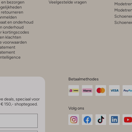
n en bezorgen
Veelgestelde vragen
Modetren
gelijkheden
Modetren
n retourneren
Schoenen
anmelden
aat en onderhoud
Schoenen
en onderhoud
r kortingscodes
en klachten
e voorwaarden
tatement
atement
 Intelligence
Betaalmethodes
e deals, speciaal voor
p € 150,- shoptegoed.
Volg ons
Omoda
Omoda
Omoda
Omoda
Om