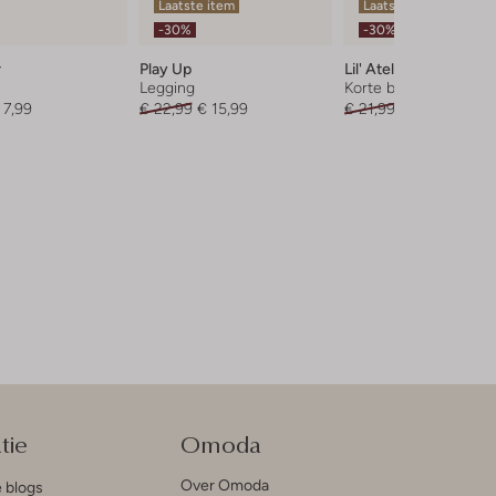
Laatste item
Laatste maten
-30%
-30%
r
Play Up
Lil' Atelier
Legging
Korte broek
 7,99
€ 22,99
€ 15,99
€ 21,99
€ 14,99
tie
Omoda
Over Omoda
e blogs