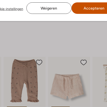
Weigeren
Accepteren
kie-instellingen