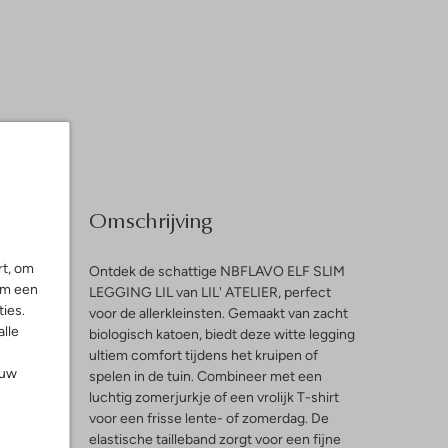
Omschrijving
rt, om
Ontdek de schattige NBFLAVO ELF SLIM
om een
LEGGING LIL van LIL' ATELIER, perfect
ies.
voor de allerkleinsten. Gemaakt van zacht
l
alle
biologisch katoen, biedt deze witte legging
ultiem comfort tijdens het kruipen of
ouw
spelen in de tuin. Combineer met een
luchtig zomerjurkje of een vrolijk T-shirt
voor een frisse lente- of zomerdag. De
elastische tailleband zorgt voor een fijne