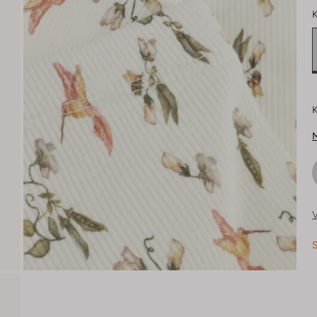
K
K
M
V
S