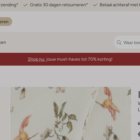
erzending*
Gratis 30 dagen retourneren*
Betaal achteraf met 
eren
ken
Shop nu:
jouw must-haves tot 70% korting!
L
€