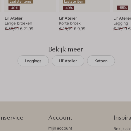
Laatste items
Laatste item
-55%
-40%
-40%
Lil' Atelier
Lil' Atelier
Lil' Atelie
Lange broeken
Korte broek
Legging
€ 36,99
€ 21,99
€ 16,99
€ 9,99
€ 16,99
€
Bekijk meer
Leggings
Lil' Atelier
Katoen
enservice
Account
Inspira
Mijn account
Bekijk all