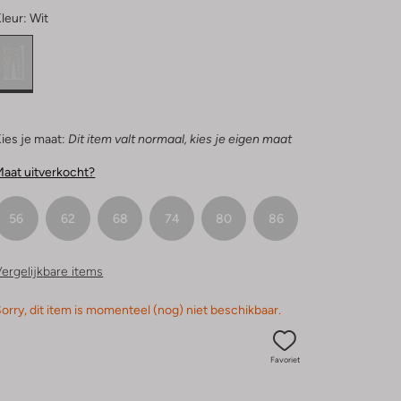
leur:
Wit
ies je maat:
Dit item valt normaal, kies je eigen maat
aat uitverkocht?
56
62
68
74
80
86
ergelijkbare items
orry, dit item is momenteel (nog) niet beschikbaar.
Favoriet