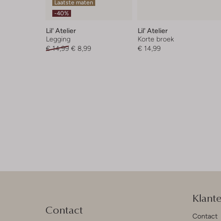
Laatste maten
-40%
Lil' Atelier
Lil' Atelier
Legging
Korte broek
€ 14,99
€ 8,99
€ 14,99
Klant
Contact
Contact