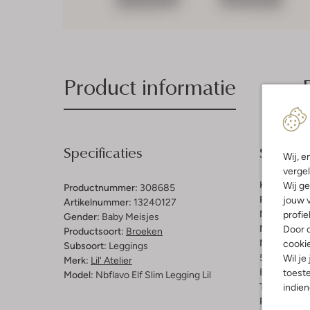
Product informatie
Specificaties
Samenst
Wij, e
vergel
Kleur:
Wit
Wij ge
Productnummer:
308685
Patroon:
Bl
jouw v
Artikelnummer:
13240127
Materiaal b
profie
Gender:
Baby Meisjes
Materiaal:
K
Door o
Productsoort:
Broeken
Materiaalp
cooki
Subsoort:
Leggings
57% Biologi
Wil je
Merk:
Lil' Atelier
Elastaan
toeste
Model:
Nbflavo Elf Slim Legging Lil
Taillehoogt
indie
Pasvorm:
S