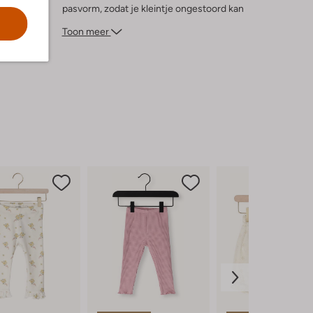
pasvorm, zodat je kleintje ongestoord kan
bewegen. Ideaal voor een picknick in het
Toon meer
park of een middagje in de zandbak. Deze
legging is een veelzijdige aanvulling op de
garderobe van je baby.