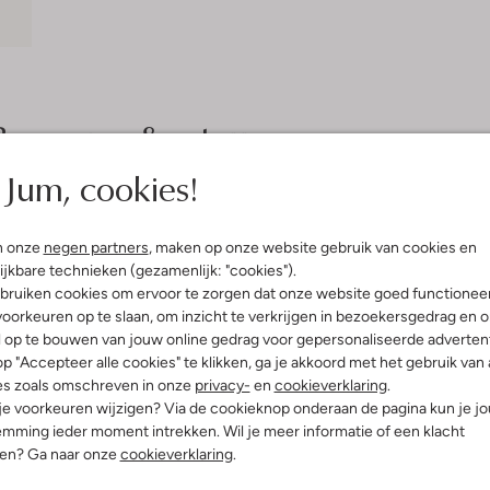
Bezorgen & retourneren
Jum, cookies!
elling & Pasvorm
Wasvoorschriften
n onze
negen partners
, maken op onze website gebruik van cookies en
ijkbare technieken (gezamenlijk: "cookies").
bruiken cookies om ervoor te zorgen dat onze website goed functionee
Beperkt wassen op 40 °C
oemen
oorkeuren op te slaan, om inzicht te verkrijgen in bezoekersgedrag en 
Strijken op maximaal 150 °C
innenkant:
Biologisch Katoen
l op te bouwen van jouw online gedrag voor gepersonaliseerde advertent
atoen
Kan niet in de droogtromme
p "Accepteer alle cookies" te klikken, ga je akkoord met het gebruik van 
ercentages:
es zoals omschreven in onze
privacy-
en
cookieverklaring
.
Alleen hangend drogen
sch Katoen, 38% Lyocell, 5%
 je voorkeuren wijzigen? Via de cookieknop onderaan de pagina kun je j
Niet chemisch reinigen
mming ieder moment intrekken. Wil je meer informatie of een klacht
e:
Normale Taille
nen? Ga naar onze
cookieverklaring
.
Niet bleken
lim