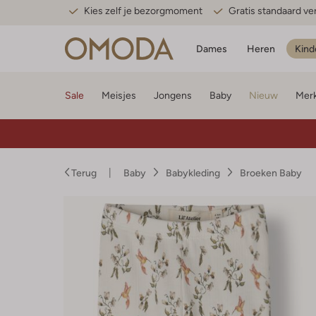
Kies zelf je bezorgmoment
Gratis standaard v
Dames
Heren
Kind
Sale
Meisjes
Jongens
Baby
Nieuw
Mer
Terug
Baby
Babykleding
Broeken Baby