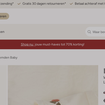
erzending*
Gratis 30 dagen retourneren*
Betaal achteraf met 
eren
ken
Shop nu:
jouw must-haves tot 70% korting!
hemden Baby
L