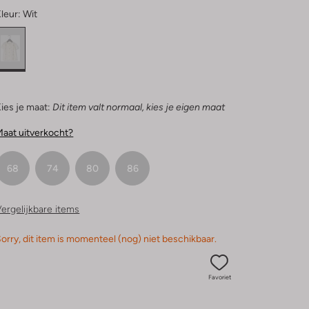
leur:
Wit
ies je maat:
Dit item valt normaal, kies je eigen maat
aat uitverkocht?
68
74
80
86
ergelijkbare items
orry, dit item is momenteel (nog) niet beschikbaar.
Favoriet