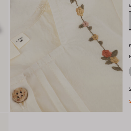
K
K
M
V
S