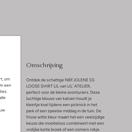
Omschrijving
rt, om
Ontdek de schattige NBFJOLENE SS
om een
LOOSE SHIRT LIL van LIL' ATELIER,
ies.
perfect voor de kleine avonturiers. Deze
l
alle
luchtige blouse van katoen houdt je
kleintje koel tijdens een picknick in het
ouw
park of een speelse middag in de tuin. De
frisse witte kleur maakt het een veelzijdige
keuze die moeiteloos combineert met een
vrolijke korte broek of een zomers rokje.