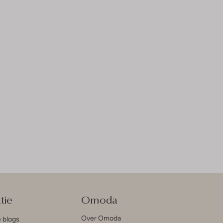
tie
Omoda
Over Omoda
e blogs