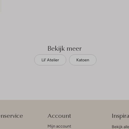
Bekijk meer
Lil' Atelier
Katoen
enservice
Account
Inspira
Mijn account
Bekijk all