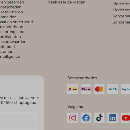
n en bezorgen
Veelgestelde vragen
Modetren
gelijkheden
Modetren
n retourneren
Schoenen
anmelden
aat en onderhoud
Schoenen
en onderhoud
r kortingscodes
en klachten
e voorwaarden
tatement
atement
 Intelligence
Betaalmethodes
e deals, speciaal voor
p € 150,- shoptegoed.
Volg ons
Omoda
Omoda
Omoda
Omoda
Om