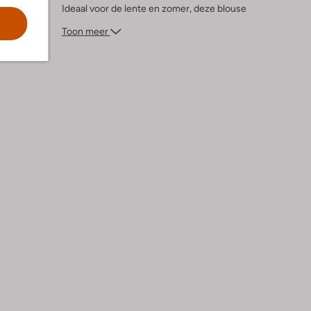
Ideaal voor de lente en zomer, deze blouse
biedt comfort en stijl voor elke
Toon meer
gelegenheid. Laat je kleintje stralen in
deze tijdloze klassieker die zowel
praktisch als modieus is.