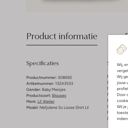
Product informatie
Specificaties
Samenst
Wij, e
vergel
Kleur:
Wit
Wij ge
Productnummer:
308692
Patroon:
Bl
jouw v
Artikelnummer:
13243533
Materiaal:
K
profie
Gender:
Baby Meisjes
Materiaalp
Door o
Productsoort:
Blouses
Pasvorm:
L
cooki
Merk:
Lil' Atelier
Halslijn:
Vie
Wil je
Model:
Nbfjolene Ss Loose Shirt Lil
Mouwlengt
toeste
Lengte:
Kor
indie