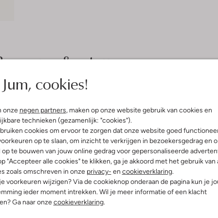
Bezorgen & retourneren
Jum, cookies!
elling & Pasvorm
Wasvoorschriften
n onze
negen partners
, maken op onze website gebruik van cookies en
ijkbare technieken (gezamenlijk: "cookies").
bruiken cookies om ervoor te zorgen dat onze website goed functionee
Beperkt wassen op 40 °C
oemen
oorkeuren op te slaan, om inzicht te verkrijgen in bezoekersgedrag en 
Strijken op maximaal 110 °C
atoen
l op te bouwen van jouw online gedrag voor gepersonaliseerde advertent
ercentages:
100% Katoen
Kan niet in de droogtromme
p "Accepteer alle cookies" te klikken, ga je akkoord met het gebruik van 
osvallend
es zoals omschreven in onze
privacy-
en
cookieverklaring
.
Alleen hangend drogen
rkant
 je voorkeuren wijzigen? Via de cookieknop onderaan de pagina kun je j
Alleen liggend drogen
e:
Korte Mouw
mming ieder moment intrekken. Wil je meer informatie of een klacht
t
nen? Ga naar onze
cookieverklaring
.
Niet chemisch reinigen
Niet bleken