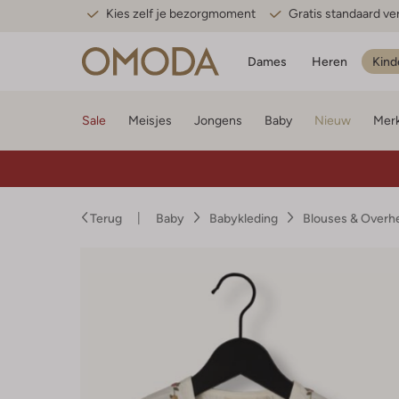
Kies zelf je bezorgmoment
Gratis standaard v
Dames
Heren
Kind
Sale
Meisjes
Jongens
Baby
Nieuw
Mer
Terug
Baby
Babykleding
Blouses & Over