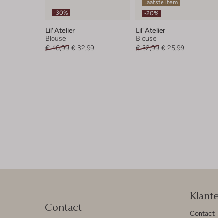
Laatste item
-30%
-20%
Lil' Atelier
Lil' Atelier
Blouse
Blouse
€ 46,99
€ 32,99
€ 32,99
€ 25,99
Klant
Contact
Contact