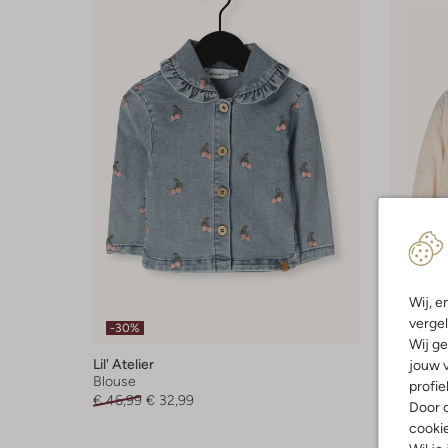
Wij, e
Laatste
vergel
-30%
-20%
Wij ge
Lil' Atelier
Lil' Atelie
jouw v
Blouse
Blouse
profie
€ 46,99
€ 32,99
€ 32,99
Door o
cooki