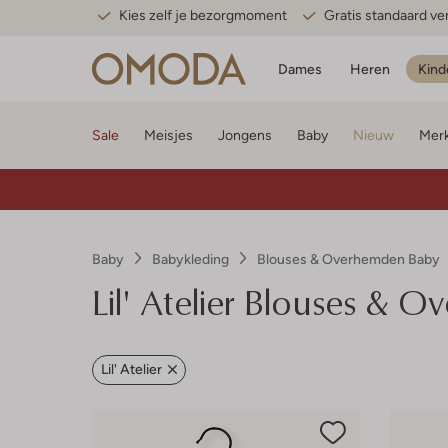
Kies zelf je bezorgmoment
Gratis standaard v
Dames
Heren
Kind
Sale
Meisjes
Jongens
Baby
Nieuw
Mer
Baby
Babykleding
Blouses & Overhemden Baby
Lil' Atelier
Blouses & O
Lil' Atelier