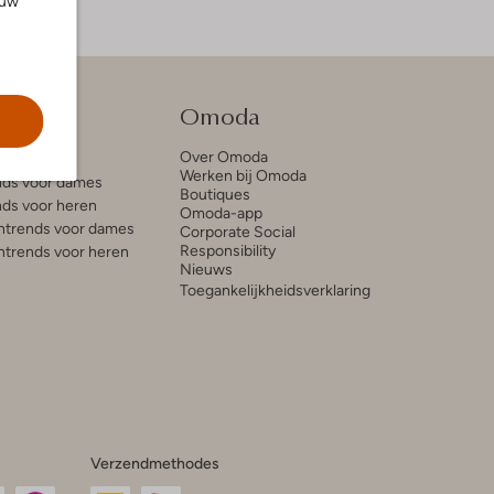
ouw
tie
Omoda
Over Omoda
e blogs
Werken bij Omoda
ds voor dames
Boutiques
ds voor heren
Omoda-app
trends voor dames
Corporate Social
Responsibility
trends voor heren
Nieuws
Toegankelijkheidsverklaring
Verzendmethodes