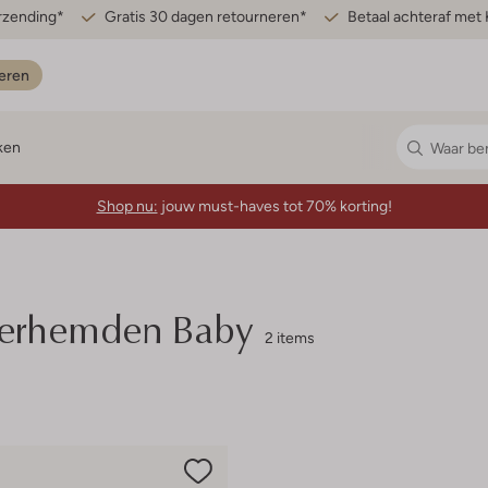
erzending*
Gratis 30 dagen retourneren*
Betaal achteraf met 
eren
ken
Shop nu:
jouw must-haves tot 70% korting!
verhemden Baby
2 items