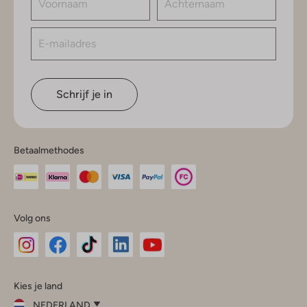
Schrijf je in
Betaalmethodes
Volg ons
Omoda
Omoda
Omoda
Omoda
Omoda
Kies je land
Instagram
Facebook
TikTok
LinkedIn
YouTube
NEDERLAND