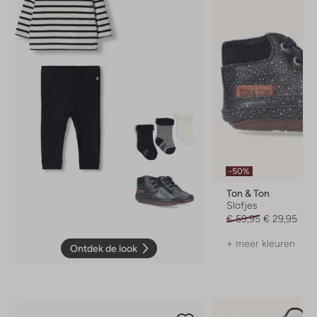
-50%
Ton & Ton
Slofjes
€ 59,95
€ 29,95
+ meer kleuren
Ontdek de look