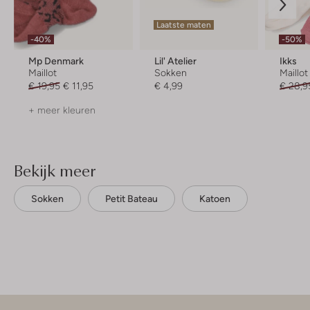
Laatste maten
-40%
-50%
Mp Denmark
Lil' Atelier
Ikks
Maillot
Sokken
Maillot
€ 19,95
€ 11,95
€ 4,99
€ 28,9
+ meer kleuren
Bekijk meer
Sokken
Petit Bateau
Katoen