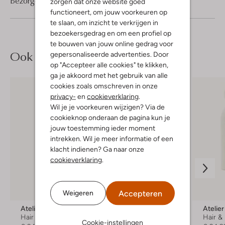
Bezorgen & retourneren
zorgen dat onze website goed
functioneert, om jouw voorkeuren op
te slaan, om inzicht te verkrijgen in
bezoekersgedrag en om een profiel op
te bouwen van jouw online gedrag voor
Ook iets voor jou?
gepersonaliseerde advertenties. Door
op "Accepteer alle cookies" te klikken,
ga je akkoord met het gebruik van alle
cookies zoals omschreven in onze
privacy-
en
cookieverklaring
.
Wil je je voorkeuren wijzigen? Via de
cookieknop onderaan de pagina kun je
jouw toestemming ieder moment
intrekken. Wil je meer informatie of een
klacht indienen? Ga naar onze
cookieverklaring
.
Accepteren
Weigeren
Atelier Rebul
Atelier Rebul
Atelie
Hair & body mist
Hair & body mist
Hair &
Cookie-instellingen