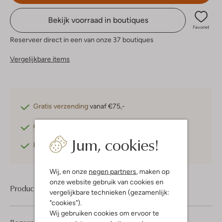
Bekijk voorraad in boutiques
Favoriet
Reserveer direct in een van onze 37 boutiques
Vergelijkbare items
Gratis verzending
vanaf €75,-
Gratis retourneren
binnen 30 dagen*
Jum, cookies!
Betaal achteraf
met Klarna
Wij, en onze
negen partners
, maken op
onze website gebruik van cookies en
Product informatie
vergelijkbare technieken (gezamenlijk:
"cookies").
Wij gebruiken cookies om ervoor te