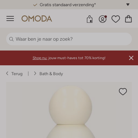
Gratis standaard verzending*
Menu
Shop nu:
jouw must-haves tot 70% korting!
Terug
Bath & Body