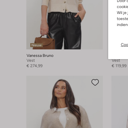
Door o
cooki
Wil je
toeste
indie
Coo
Nieuw
Nieuw
Vanessa Bruno
Chasin
Vest
Vest
€ 274,99
€ 119,99