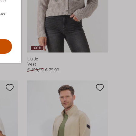
alle
ouw
-60%
Liu Jo
Vest
€ 199,99
€ 79,99