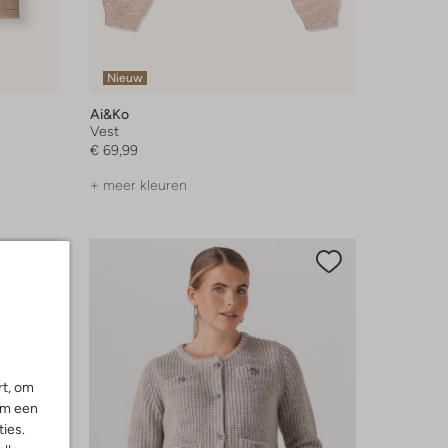
Nieuw
Ai&ko
Vest
€ 69,99
+ meer kleuren
rt, om
om een
ies.