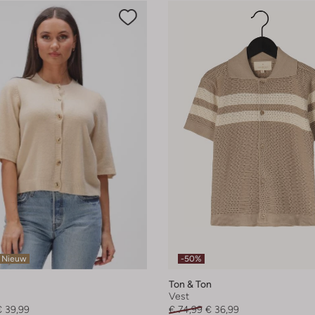
Nieuw
-50%
Ton & Ton
Vest
€ 39,99
€ 74,99
€ 36,99