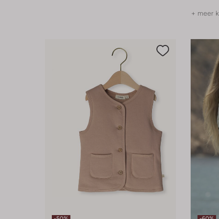
+ meer k
-50%
-60%