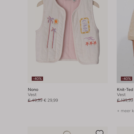
-40%
-40%
Nono
Knit-Ted
Vest
Vest
€ 49,99
€ 29,99
€ 139,99
+ meer k