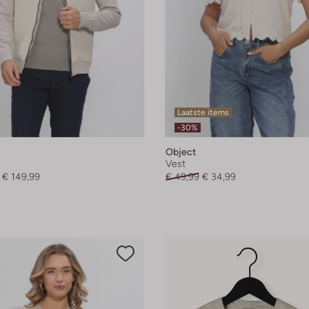
Laatste items
-30%
Object
Vest
€ 149,99
€ 49,99
€ 34,99