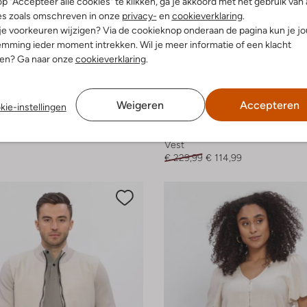
p "Accepteer alle cookies" te klikken, ga je akkoord met het gebruik van 
es zoals omschreven in onze
privacy-
en
cookieverklaring
.
 je voorkeuren wijzigen? Via de cookieknop onderaan de pagina kun je j
mming ieder moment intrekken. Wil je meer informatie of een klacht
nen? Ga naar onze
cookieverklaring
.
Weigeren
Accepteren
kie-instellingen
-50%
Suncoo
Vest
€ 229,99
€ 114,99