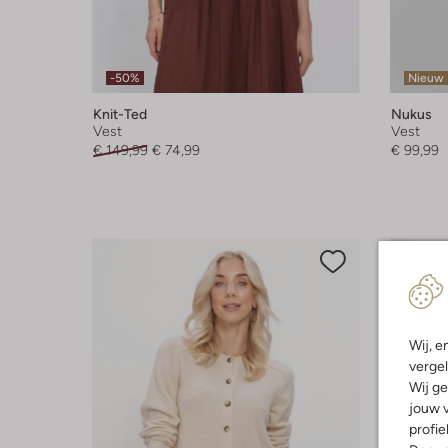
-50%
Nieuw
Knit-Ted
Nukus
Vest
Vest
€ 149,99
€ 74,99
€ 99,99
Wij, e
vergel
Wij ge
jouw v
profie