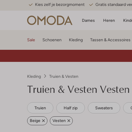
Kies zelf je bezorgmoment
Gratis standaard v
Dames
Heren
Kind
Sale
Schoenen
Kleding
Tassen & Accessoires
Kleding
Truien & Vesten
Truien & Vesten Vesten
Truien
Half zip
Sweaters
Beige
Vesten