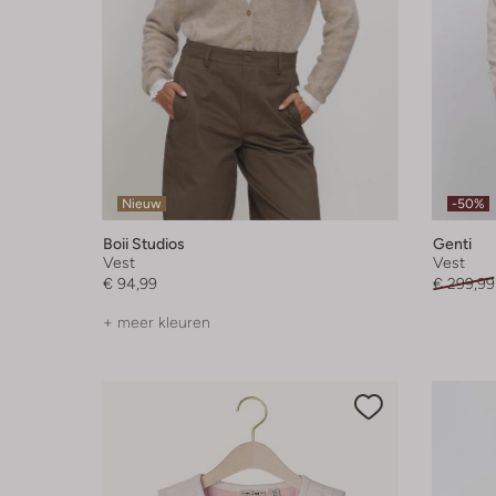
Nieuw
-50%
Boii Studios
Genti
Vest
Vest
€ 94,99
€ 299,99
+ meer kleuren