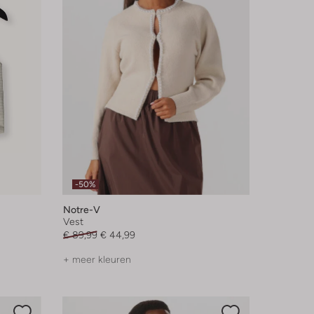
-50%
Notre-V
Vest
€ 89,99
€ 44,99
+ meer kleuren