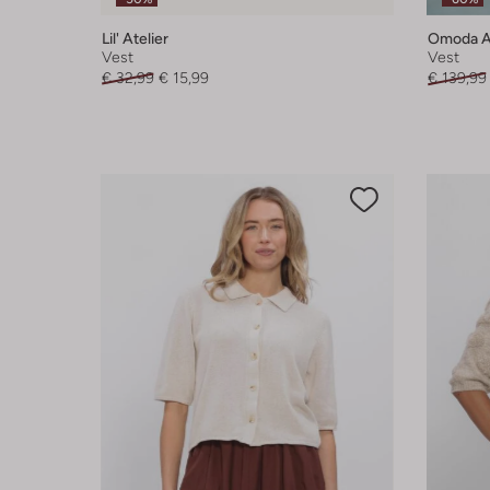
Lil' Atelier
Omoda At
Vest
Vest
€ 32,99
€ 15,99
€ 139,99