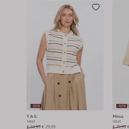
-50%
-50%
Y.a.s.
Minus
Vest
Vest
€ 59,99
€ 29,99
€ 79,99