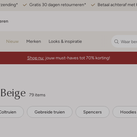
erzending*
Gratis 30 dagen retourneren*
Betaal achteraf met 
eren
Nieuw
Merken
Looks & inspiratie
Shop nu:
jouw must-haves tot 70% korting!
 Beige
79 items
Coltruien
Gebreide truien
Spencers
Hoodies