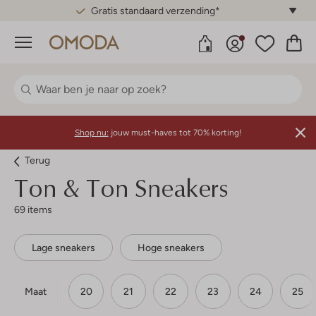
Gratis standaard verzending*
Menu
Shop nu:
jouw must-haves tot 70% korting!
Terug
Ton & Ton
Sneakers
69 items
Lage sneakers
Hoge sneakers
Maat
20
21
22
23
24
25