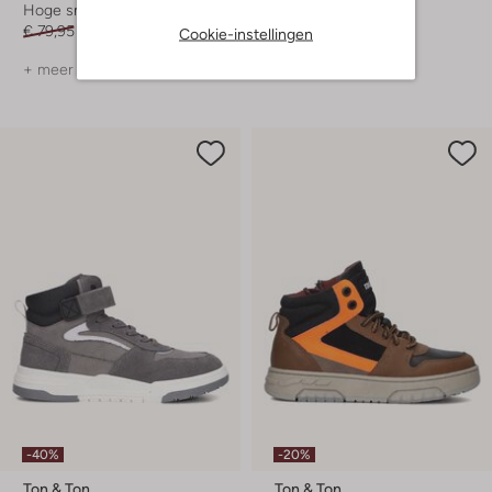
Hoge sneakers
Lage sneakers
€ 79,95
€ 47,99
€ 69,99
€ 48,99
Cookie-instellingen
+ meer kleuren
+ meer kleuren
-40%
-20%
Ton & Ton
Ton & Ton