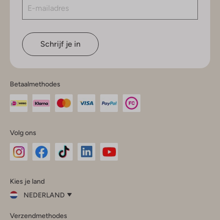
Schrijf je in
Betaalmethodes
Volg ons
Omoda
Omoda
Omoda
Omoda
Omoda
Kies je land
Instagram
Facebook
TikTok
LinkedIn
YouTube
NEDERLAND
Kies
Verzendmethodes
je