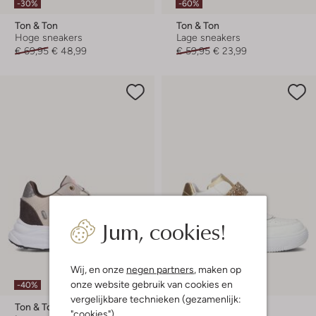
-30%
-60%
Ton & Ton
Ton & Ton
Hoge sneakers
Lage sneakers
€ 69,95
€ 48,99
€ 59,95
€ 23,99
Jum, cookies!
Wij, en onze
negen partners
, maken op
onze website gebruik van cookies en
-40%
-60%
vergelijkbare technieken (gezamenlijk:
Ton & Ton
Ton & Ton
"cookies").