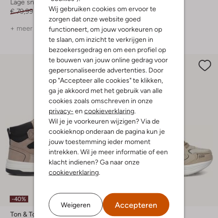
Lage sneakers
Lage sneakers
Wij gebruiken cookies om ervoor te
€ 79,99
€ 47,99
€ 69,95
€ 27,99
zorgen dat onze website goed
+ meer kleuren
functioneert, om jouw voorkeuren op
te slaan, om inzicht te verkrijgen in
bezoekersgedrag en om een profiel op
te bouwen van jouw online gedrag voor
gepersonaliseerde advertenties. Door
op "Accepteer alle cookies" te klikken,
ga je akkoord met het gebruik van alle
cookies zoals omschreven in onze
privacy-
en
cookieverklaring
.
Wil je je voorkeuren wijzigen? Via de
cookieknop onderaan de pagina kun je
jouw toestemming ieder moment
intrekken. Wil je meer informatie of een
klacht indienen? Ga naar onze
cookieverklaring
.
-40%
-30%
Accepteren
Weigeren
Ton & Ton
Ton & Ton