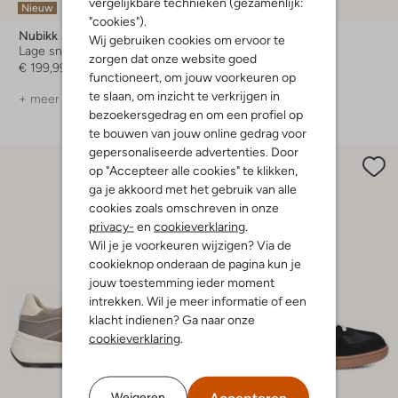
vergelijkbare technieken (gezamenlijk:
Nieuw
-50%
"cookies").
Nubikk
Nubikk
Wij gebruiken cookies om ervoor te
Lage sneakers
Lage sneakers
zorgen dat onze website goed
€ 199,99
€ 219,99
€ 109,99
functioneert, om jouw voorkeuren op
te slaan, om inzicht te verkrijgen in
+ meer kleuren
+ meer kleuren
bezoekersgedrag en om een profiel op
te bouwen van jouw online gedrag voor
gepersonaliseerde advertenties. Door
op "Accepteer alle cookies" te klikken,
ga je akkoord met het gebruik van alle
cookies zoals omschreven in onze
privacy-
en
cookieverklaring
.
Wil je je voorkeuren wijzigen? Via de
cookieknop onderaan de pagina kun je
jouw toestemming ieder moment
intrekken. Wil je meer informatie of een
klacht indienen? Ga naar onze
cookieverklaring
.
Accepteren
Weigeren