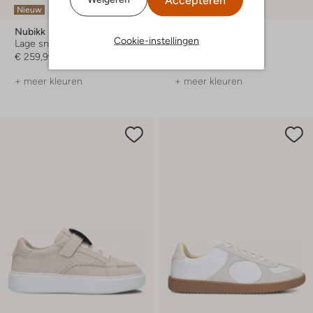
Nieuw
Nieuw
Nubikk
Nubikk
Cookie-instellingen
Lage sneakers
Lage sneakers
€ 259,99
€ 199,99
+ meer kleuren
+ meer kleuren