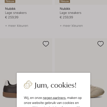
Nieuw
Nieuw
Nubikk
Nubikk
Lage sneakers
Lage sneakers
€ 259,99
€ 259,99
+ meer kleuren
+ meer kleuren
Jum, cookies!
Wij, en onze
negen partners
, maken op
onze website gebruik van cookies en