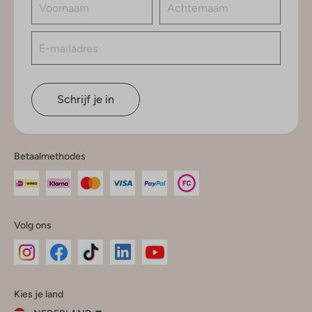
Schrijf je in
Betaalmethodes
Volg ons
Omoda
Omoda
Omoda
Omoda
Omoda
Kies je land
Instagram
Facebook
TikTok
LinkedIn
YouTube