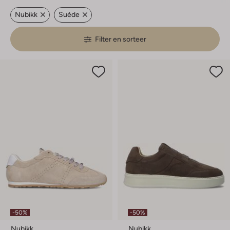
Nubikk
Suède
Filter en sorteer
-50%
-50%
Nubikk
Nubikk