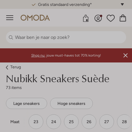
Gratis standaard verzending*
Menu
Shop nu:
jouw must-haves tot 70% korting!
Terug
Nubikk
Sneakers Suède
73 items
Lage sneakers
Hoge sneakers
Maat
23
24
25
26
27
28