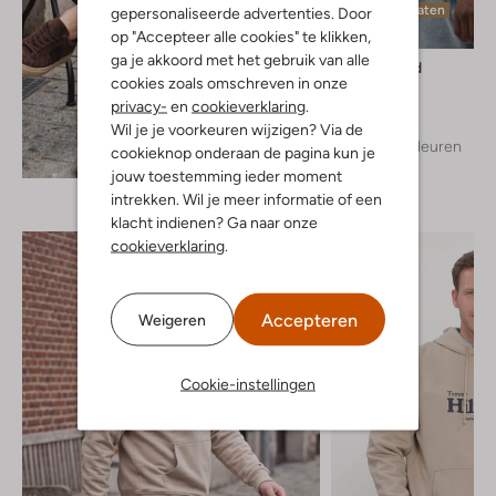
Laatste maten
gepersonaliseerde advertenties. Door
op "Accepteer alle cookies" te klikken,
ga je akkoord met het gebruik van alle
Woodbird
cookies zoals omschreven in onze
T-shirt
privacy-
en
cookieverklaring
.
€ 39,99
Wil je je voorkeuren wijzigen? Via de
+ meer kleuren
cookieknop onderaan de pagina kun je
Ontdek de look
jouw toestemming ieder moment
intrekken. Wil je meer informatie of een
klacht indienen? Ga naar onze
cookieverklaring
.
Accepteren
Weigeren
Cookie-instellingen