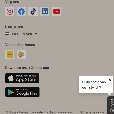
Volg ons
Omoda
Omoda
Omoda
Omoda
Omoda
Kies je land
Instagram
Facebook
TikTok
LinkedIn
YouTube
NEDERLAND
Kies
Verzendmethodes
je
Sluit
land
Nederland
België
(Nederlands)
Download onze Omoda app
Belgique
(Français)
Deutschland
*Dit geldt alleen voor items die op voorraad zijn. Check voor de