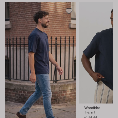
Woodbird
T-shirt
€ 39,99