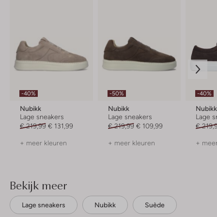
-40%
-50%
-40%
Nubikk
Nubikk
Nubik
Lage sneakers
Lage sneakers
Lage s
€ 219,99
€ 131,99
€ 219,99
€ 109,99
€ 219,
+ meer kleuren
+ meer kleuren
+ meer
Bekijk meer
Lage sneakers
Nubikk
Suède