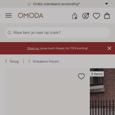
Gratis standaard verzending*
Menu
Shop nu:
jouw must-haves tot 70% korting!
Terug
Sneakers Heren
3 items