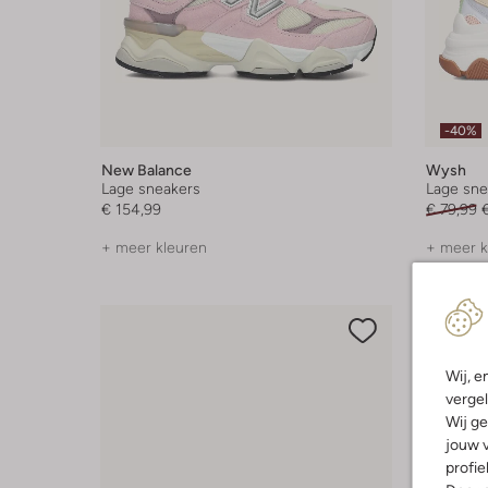
-40%
New Balance
Wysh
Lage sneakers
Lage sne
€ 154,99
€ 79,99
+ meer kleuren
+ meer k
Wij, e
vergel
Wij ge
jouw v
profie