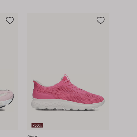
-50%
Geox