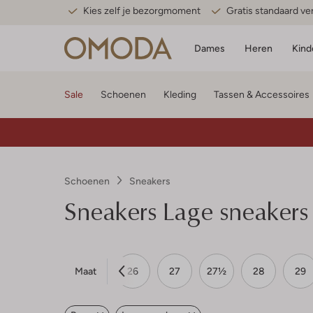
Kies zelf je bezorgmoment
Gratis standaard v
Dames
Heren
Kind
Sale
Schoenen
Kleding
Tassen & Accessoires
Schoenen
Sneakers
Sneakers Lage sneakers
Maat
23½
24
25
26
27
27½
28
29