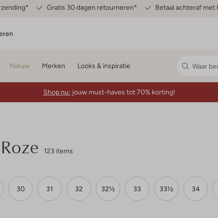
erzending*
Gratis 30 dagen retourneren*
Betaal achteraf met 
eren
Nieuw
Merken
Looks & inspiratie
Shop nu:
jouw must-haves tot 70% korting!
 Roze
123 items
30
31
32
32½
33
33½
34