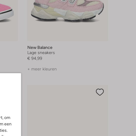
New Balance
Lage sneakers
€ 94,99
+ meer kleuren
rt, om
om een
ies.