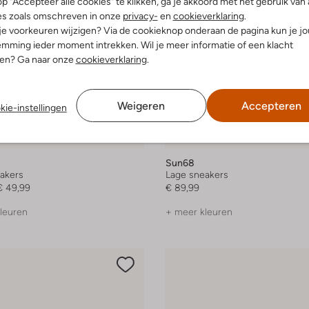
p "Accepteer alle cookies" te klikken, ga je akkoord met het gebruik van 
es zoals omschreven in onze
privacy-
en
cookieverklaring
.
 je voorkeuren wijzigen? Via de cookieknop onderaan de pagina kun je j
mming ieder moment intrekken. Wil je meer informatie of een klacht
nen? Ga naar onze
cookieverklaring
.
Weigeren
Accepteren
kie-instellingen
Nieuw
Sun68
akers
Lage sneakers
€ 49,99
€ 89,99
leuren
+ meer kleuren