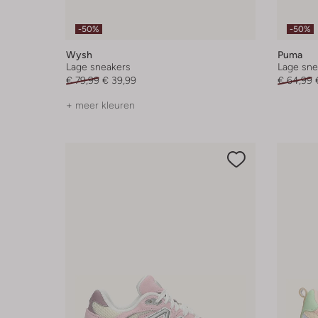
-50%
-50%
Wysh
Puma
Lage sneakers
Lage sne
€ 79,99
€ 39,99
€ 64,99
+ meer kleuren