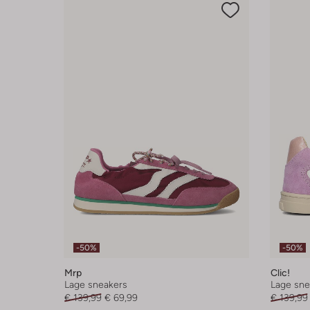
-50%
-50%
Mrp
Clic!
Lage sneakers
Lage sne
€ 139,99
€ 69,99
€ 139,99