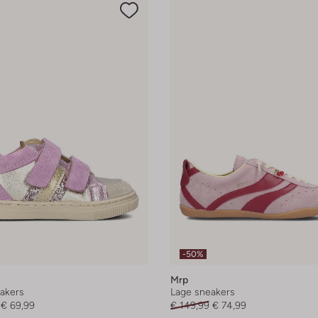
-50%
Mrp
akers
Lage sneakers
€ 69,99
€ 149,99
€ 74,99