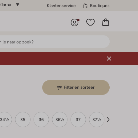
Klarna
Klantenservice
Boutiques
Filter en sorteer
34½
35
36
36½
37
37½
38
38