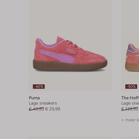
-40%
-50%
Puma
The Hoff
Lage sneakers
Lage sne
€ 49,99
€ 29,99
€ 139,99
+ meer k