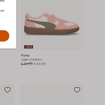
alle
ouw
-30%
Puma
Lage sneakers
€ 64,99
€ 44,99