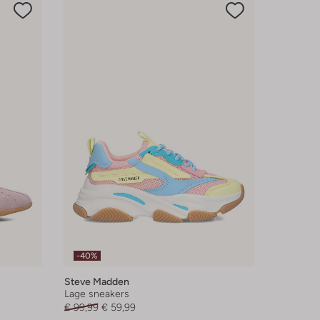
-40%
Steve Madden
Lage sneakers
€ 99,99
€ 59,99