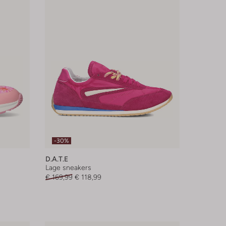
-30%
D.a.t.e
Lage sneakers
€ 169,99
€ 118,99