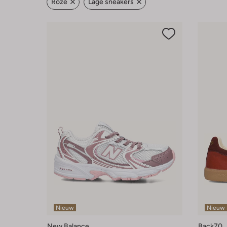
Roze
Lage sneakers
Nieuw
Nieuw
New Balance
Back70