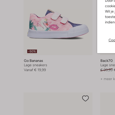
Door o
cooki
Wil je
toeste
indie
Coo
-50%
-50%
Go Bananas
Back70
Lage sneakers
Lage sne
Vanaf
€ 19,99
€ 99,99
+ meer k