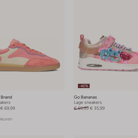
-40%
 Brand
Go Bananas
akers
Lage sneakers
€ 69,99
€ 59,99
€ 35,99
leuren