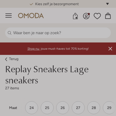
Gratis standaard verzending*
Menu
Shop nu:
jouw must-haves tot 70% korting!
Terug
Replay
Sneakers Lage
sneakers
27 items
Maat
24
25
26
27
28
29