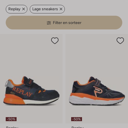
Replay
Lage sneakers
Filter en sorteer
-50%
-50%
Replay
Replay