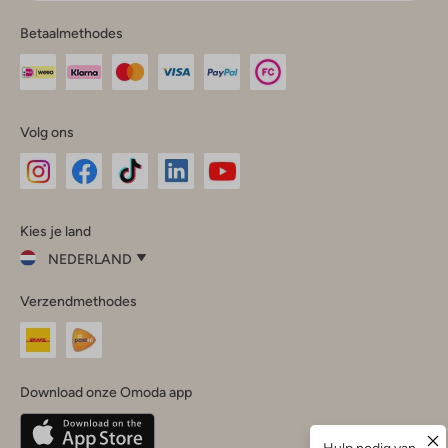
Betaalmethodes
Volg ons
Omoda
Omoda
Omoda
Omoda
Omoda
Kies je land
Instagram
Facebook
TikTok
LinkedIn
YouTube
NEDERLAND
Kies
Verzendmethodes
je
Sluit
land
Nederland
België
(Nederlands)
Download onze Omoda app
Belgique
(Français)
Deutschland