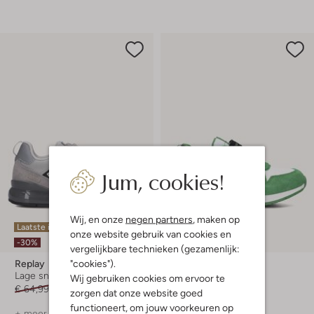
Jum, cookies!
Wij, en onze
negen partners
, maken op
Laatste item
onze website gebruik van cookies en
-50%
-30%
vergelijkbare technieken (gezamenlijk:
"cookies").
Replay
Replay
Lage sneakers
Lage sneakers
Wij gebruiken cookies om ervoor te
€ 64,99
€ 44,99
€ 69,95
€ 34,99
zorgen dat onze website goed
functioneert, om jouw voorkeuren op
+ meer kleuren