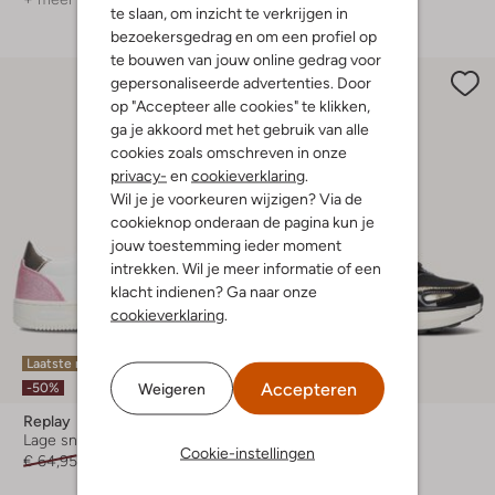
te slaan, om inzicht te verkrijgen in
bezoekersgedrag en om een profiel op
te bouwen van jouw online gedrag voor
gepersonaliseerde advertenties. Door
op "Accepteer alle cookies" te klikken,
ga je akkoord met het gebruik van alle
cookies zoals omschreven in onze
privacy-
en
cookieverklaring
.
Wil je je voorkeuren wijzigen? Via de
cookieknop onderaan de pagina kun je
jouw toestemming ieder moment
intrekken. Wil je meer informatie of een
klacht indienen? Ga naar onze
cookieverklaring
.
Laatste maten
Accepteren
-40%
Weigeren
-50%
Replay
Replay
Lage sneakers
Lage sneakers
Cookie-instellingen
€ 64,95
€ 31,99
€ 84,95
€ 50,99