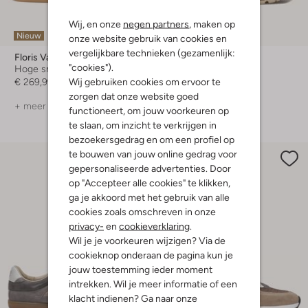
Wij, en onze
negen partners
, maken op
Nieuw
Nieuw
onze website gebruik van cookies en
vergelijkbare technieken (gezamenlijk:
Floris Van Bommel
Floris Van Bommel
"cookies").
Hoge sneakers
Lage sneakers
Wij gebruiken cookies om ervoor te
€ 269,99
€ 249,99
zorgen dat onze website goed
+ meer kleuren
+ meer kleuren
functioneert, om jouw voorkeuren op
te slaan, om inzicht te verkrijgen in
bezoekersgedrag en om een profiel op
te bouwen van jouw online gedrag voor
gepersonaliseerde advertenties. Door
op "Accepteer alle cookies" te klikken,
ga je akkoord met het gebruik van alle
cookies zoals omschreven in onze
privacy-
en
cookieverklaring
.
Wil je je voorkeuren wijzigen? Via de
cookieknop onderaan de pagina kun je
jouw toestemming ieder moment
intrekken. Wil je meer informatie of een
klacht indienen? Ga naar onze