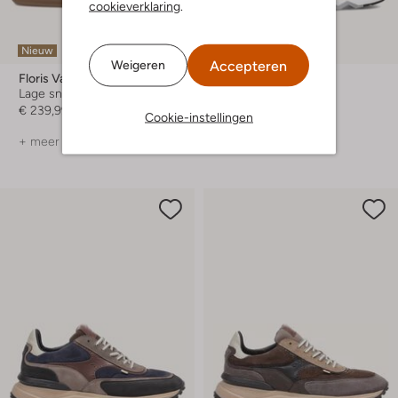
cookieverklaring
.
Nieuw
-30%
Accepteren
Weigeren
Floris Van Bommel
Floris Van Bommel
Lage sneakers
Lage sneakers
€ 239,99
€ 249,99
€ 174,99
Cookie-instellingen
+ meer kleuren
+ meer kleuren