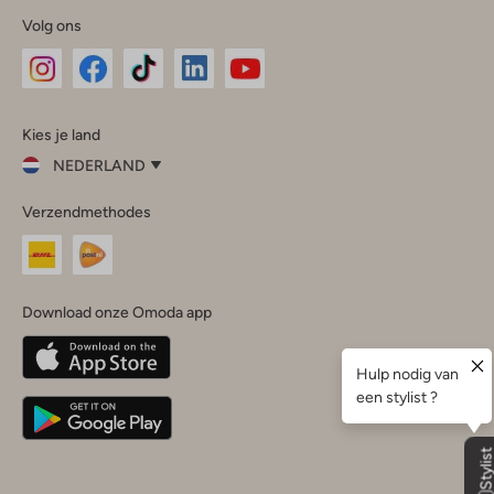
Volg ons
Omoda
Omoda
Omoda
Omoda
Omoda
Kies je land
Instagram
Facebook
TikTok
LinkedIn
YouTube
NEDERLAND
Kies
Verzendmethodes
je
Sluit
land
Nederland
België
(Nederlands)
Download onze Omoda app
Belgique
(Français)
Deutschland