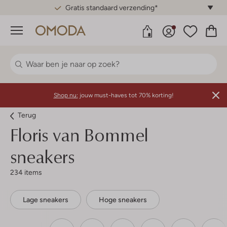
Gratis standaard verzending*
Menu
Shop nu:
jouw must-haves tot 70% korting!
Terug
Floris van Bommel
sneakers
234 items
Lage sneakers
Hoge sneakers