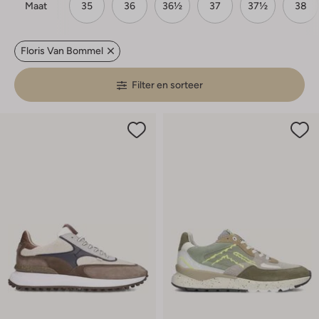
Maat
35
36
36½
37
37½
38
Floris Van Bommel
Filter en sorteer