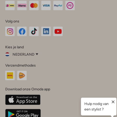
Volg ons
Omoda
Omoda
Omoda
Omoda
Omoda
Kies je land
Instagram
Facebook
TikTok
LinkedIn
YouTube
NEDERLAND
Kies
Verzendmethodes
je
Sluit
land
Nederland
België
(Nederlands)
Download onze Omoda app
Belgique
(Français)
Deutschland