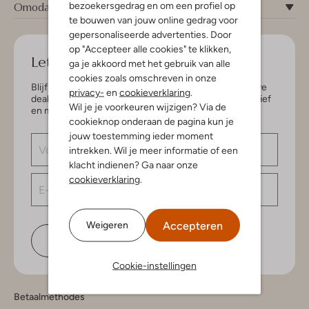
Omoda
bezoekersgedrag en om een profiel op
te bouwen van jouw online gedrag voor
gepersonaliseerde advertenties. Door
op "Accepteer alle cookies" te klikken,
Let's keep in touch!
ga je akkoord met het gebruik van alle
cookies zoals omschreven in onze
Blijf op de hoogte van de nieuwste items en exclusieve
privacy-
en
cookieverklaring
.
deals, speciaal voor jou. Schrijf je in voor de nieuwsbrief
Wil je je voorkeuren wijzigen? Via de
en maak kans op € 150,- shoptegoed.
cookieknop onderaan de pagina kun je
jouw toestemming ieder moment
intrekken. Wil je meer informatie of een
klacht indienen? Ga naar onze
cookieverklaring
.
Accepteren
Weigeren
Schrijf je in
Cookie-instellingen
Betaalmethodes