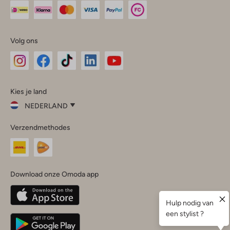
Volg ons
Omoda
Omoda
Omoda
Omoda
Omoda
Kies je land
Instagram
Facebook
TikTok
LinkedIn
YouTube
NEDERLAND
Kies
Verzendmethodes
je
Sluit
land
Nederland
België
(Nederlands)
Download onze Omoda app
Belgique
(Français)
Deutschland