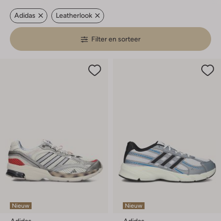
Adidas
Leatherlook
Filter en sorteer
Nieuw
Nieuw
Adidas
Adidas