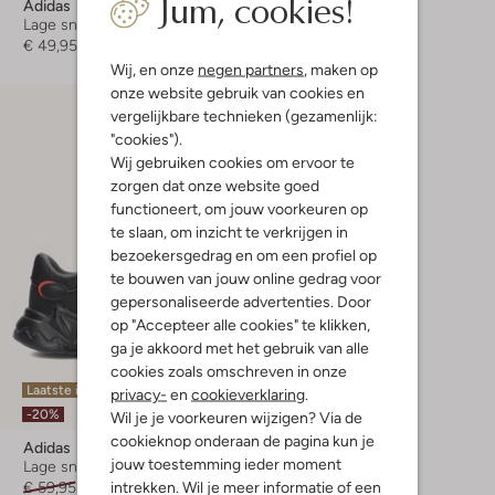
Jum, cookies!
Adidas
Adidas
Lage sneakers
Lage sneakers
€ 49,95
€ 39,95
Wij, en onze
negen partners
, maken op
onze website gebruik van cookies en
vergelijkbare technieken (gezamenlijk:
"cookies").
Wij gebruiken cookies om ervoor te
zorgen dat onze website goed
functioneert, om jouw voorkeuren op
te slaan, om inzicht te verkrijgen in
bezoekersgedrag en om een profiel op
te bouwen van jouw online gedrag voor
gepersonaliseerde advertenties. Door
op "Accepteer alle cookies" te klikken,
ga je akkoord met het gebruik van alle
cookies zoals omschreven in onze
Laatste item
privacy-
en
cookieverklaring
.
-20%
Wil je je voorkeuren wijzigen? Via de
cookieknop onderaan de pagina kun je
Adidas
jouw toestemming ieder moment
Lage sneakers
intrekken. Wil je meer informatie of een
€ 59,95
€ 47,95