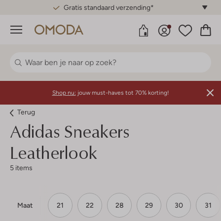
Gratis standaard verzending*
Menu
Shop nu:
jouw must-haves tot 70% korting!
Terug
Adidas
Sneakers
Leatherlook
5 items
Maat
21
22
28
29
30
31