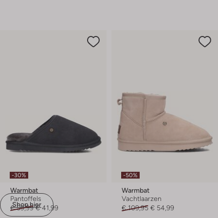
-30%
-50%
Warmbat
Warmbat
Pantoffels
Vachtlaarzen
Shop hier
€ 59,99
€ 41,99
€ 109,95
€ 54,99