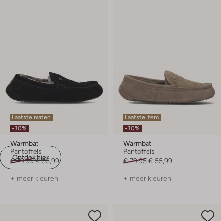
Laatste maten
Laatste item
-30%
-30%
Warmbat
Warmbat
Pantoffels
Pantoffels
Ontdek hier
€ 79,99
€ 55,99
€ 79,95
€ 55,99
+ meer kleuren
+ meer kleuren