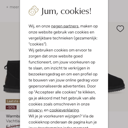
Jum, cookies!
+ meer kleuren
+ meer kleuren
Wij, en onze
negen partners
, maken op
onze website gebruik van cookies en
vergelijkbare technieken (gezamenlijk:
"cookies").
Wij gebruiken cookies om ervoor te
zorgen dat onze website goed
functioneert, om jouw voorkeuren op
te slaan, om inzicht te verkrijgen in
bezoekersgedrag en om een profiel op
te bouwen van jouw online gedrag voor
gepersonaliseerde advertenties. Door
op "Accepteer alle cookies" te klikken,
ga je akkoord met het gebruik van alle
Laatste maten
cookies zoals omschreven in onze
-30%
-50%
privacy-
en
cookieverklaring
.
Wil je je voorkeuren wijzigen? Via de
Warmbat
Warmbat
Vachtlaarzen
Pantoffels
cookieknop onderaan de pagina kun je
€ 109,95
€ 54,99
€ 69,95
€ 48,99
jouw toestemming ieder moment