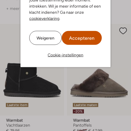
intrekken. Wil je meer informatie of een
+ meer kleuren
klacht indienen? Ga naar onze
cookieverklaring
.
Accepteren
Weigeren
Cookie-instellingen
Laatste item
Laatste maten
-20%
Warmbat
Warmbat
Vachtlaarzen
Pantoffels
€ 79,95
€ 59,95
€ 47,99