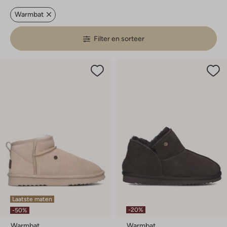
Warmbat
Filter en sorteer
Laatste maten
-20%
-50%
Warmbat
Warmbat