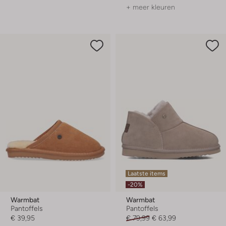
+ meer kleuren
Laatste items
-20%
Warmbat
Warmbat
Pantoffels
Pantoffels
€ 39,95
€ 79,99
€ 63,99