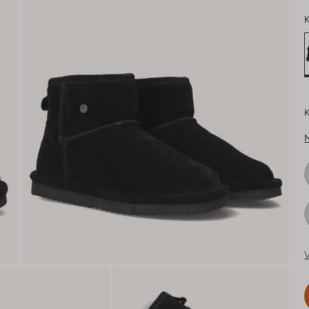
K
K
V