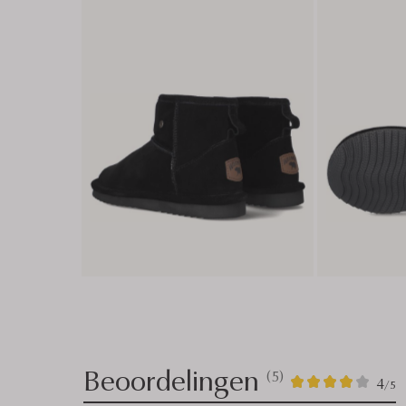
Beoordelingen
(5)
5
4
4
/5