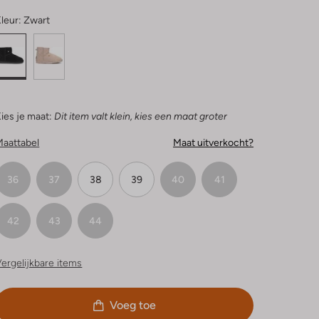
leur:
Zwart
ies je maat:
Dit item valt klein, kies een maat groter
Maattabel
Maat uitverkocht?
36
37
38
39
40
41
42
43
44
ergelijkbare items
Voeg toe