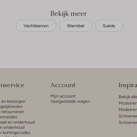
Bekijk meer
Vachtlaarzen
Warmbat
Suède
enservice
Account
Inspira
Mijn account
Bekijk all
n en bezorgen
Veelgestelde vragen
Modetren
gelijkheden
Modetren
n retourneren
Schoenen
anmelden
aat en onderhoud
Schoenen
en onderhoud
r kortingscodes