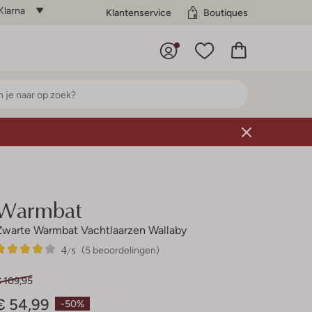
Klarna
Klantenservice
Boutiques
Warmbat
Zwarte Warmbat Vachtlaarzen Wallaby
4
5
4
/5
(5 beoordelingen)
Sterren
€ 109,95
€ 54,99
-50%