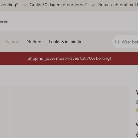
erzending*
Gratis 30 dagen retourneren*
Betaal achteraf met 
eren
Nieuw
Merken
Looks & inspiratie
Shop nu:
jouw must-haves tot 70% korting!