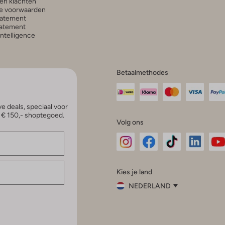
en klachten
e voorwaarden
tatement
atement
 Intelligence
Betaalmethodes
e deals, speciaal voor
p € 150,- shoptegoed.
Volg ons
Omoda
Omoda
Omoda
Omoda
Om
Kies je land
Instagram
Facebook
TikTok
LinkedI
Yo
NEDERLAND
Kies
je
Sluit
land