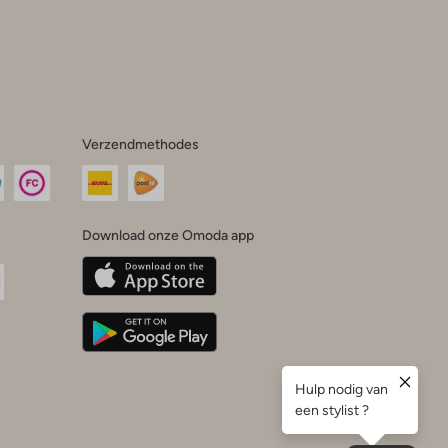
Verzendmethodes
Download onze Omoda app
oda
n
uTube