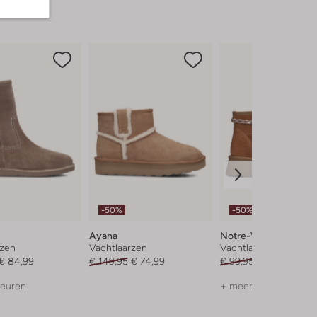
-50%
-50%
Ayana
Notre-V
rzen
Vachtlaarzen
Vachtlaarzen
€ 84,99
€ 149,95
€ 74,99
€ 99,95
€ 49,99
leuren
+ meer kleuren