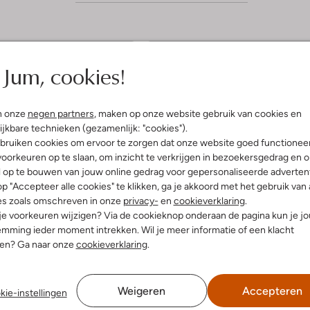
5
Jum, cookies!
(5)
(5)
S
uari 2025
door Di
18 februari 2024
door Janny
t
ge kwalitatieve laarsjes
Top
n onze
negen partners
, maken op onze website gebruik van cookies en
e
arsjes, voor minder geld
Heerlijke schoenen waar je voete
ijkbare technieken (gezamenlijk: "cookies").
ief betere laarsjes dan Uggs
warm in blijven. Ook op het
r
bruiken cookies om ervoor te zorgen dat onze website goed functionee
voetbalveld
oorkeuren op te slaan, om inzicht te verkrijgen in bezoekersgedrag en 
r
l op te bouwen van jouw online gedrag voor gepersonaliseerde advertent
e
p "Accepteer alle cookies" te klikken, ga je akkoord met het gebruik van 
n
es zoals omschreven in onze
privacy-
en
cookieverklaring
.
 je voorkeuren wijzigen? Via de cookieknop onderaan de pagina kun je j
mming ieder moment intrekken. Wil je meer informatie of een klacht
nen? Ga naar onze
cookieverklaring
.
Weigeren
Accepteren
kie-instellingen