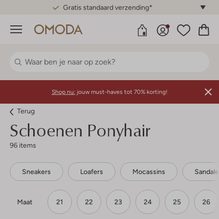
Gratis standaard verzending*
Menu
Shop nu:
jouw must-haves tot 70% korting!
Terug
Schoenen Ponyhair
96 items
Sneakers
Loafers
Mocassins
Sandal
Maat
21
22
23
24
25
26