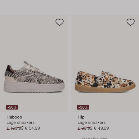
-50%
-50%
Haboob
Hip
Lage sneakers
Lage sneakers
€ 109,99
€ 54,99
€ 99,99
€ 49,99
+ meer kleuren