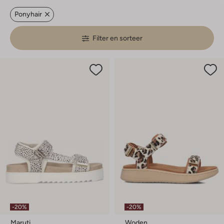
Ponyhair
Filter en sorteer
-20%
-20%
Maruti
Woden