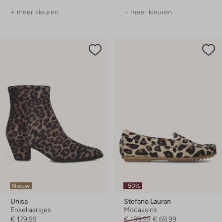
+ meer kleuren
+ meer kleuren
Nieuw
-50%
Unisa
Stefano Lauran
Enkellaarsjes
Mocassins
€ 179,99
€ 139,99
€ 69,99