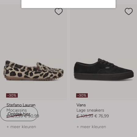
-30%
-30%
Stefano Lauran
Vans
Mocassins
Lage sneakers
Ontdek hier
€ 129,99
€ 90,99
€ 109,99
€ 76,99
+ meer kleuren
+ meer kleuren