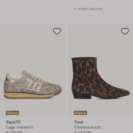
+ meer kleuren
Nieuw
Nieuw
Back70
Toral
Lage sneakers
Chelsea boots
€ 169,99
€ 249,99