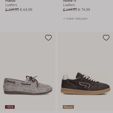
Maruti
Notre-V
Loafers
Loafers
€ 129,99
€ 64,99
€ 149,99
€ 74,99
+ meer kleuren
-50%
Nieuw