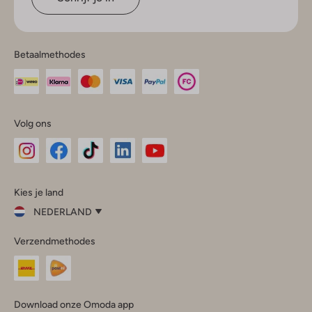
Betaalmethodes
Volg ons
Omoda
Omoda
Omoda
Omoda
Omoda
Kies je land
Instagram
Facebook
TikTok
LinkedIn
YouTube
NEDERLAND
Kies
Verzendmethodes
je
Sluit
land
Nederland
België
(Nederlands)
Download onze Omoda app