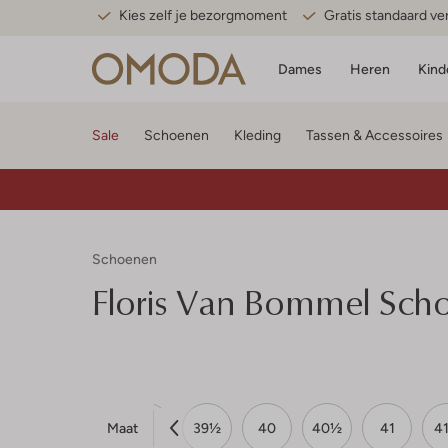
Kies zelf je bezorgmoment
Gratis standaard v
Dames
Heren
Kind
Sale
Schoenen
Kleding
Tassen & Accessoires
Schoenen
Floris Van Bommel
Scho
Maat
39
39½
40
40½
41
4