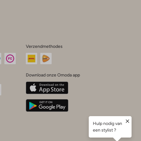
Verzendmethodes
Download onze Omoda app
oda
n
uTube