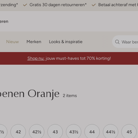
erzending*
Gratis 30 dagen retourneren*
Betaal achteraf met 
eren
Nieuw
Merken
Looks & inspiratie
Shop nu:
jouw must-haves tot 70% korting!
enen Oranje
2 items
1½
42
42½
43
43½
44
44½
45