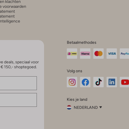
en klachten
e voorwaarden
tatement
atement
 Intelligence
Betaalmethodes
e deals, speciaal voor
p € 150,- shoptegoed.
Volg ons
Omoda
Omoda
Omoda
Omoda
Om
Kies je land
Instagram
Facebook
TikTok
LinkedI
Yo
NEDERLAND
Kies
je
Sluit
land