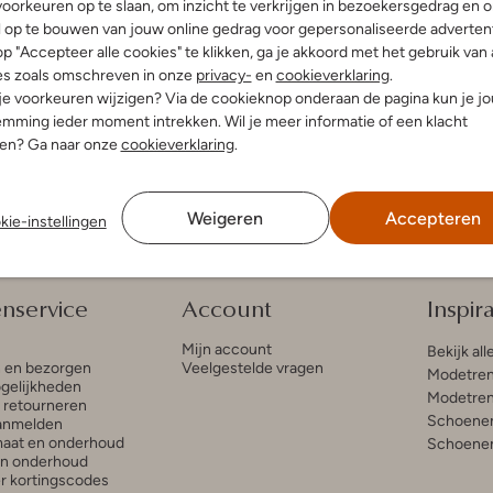
oorkeuren op te slaan, om inzicht te verkrijgen in bezoekersgedrag en 
l op te bouwen van jouw online gedrag voor gepersonaliseerde advertent
an Bommel
p "Accepteer alle cookies" te klikken, ga je akkoord met het gebruik van 
akers
es zoals omschreven in onze
privacy-
en
cookieverklaring
.
€ 207,99
 je voorkeuren wijzigen? Via de cookieknop onderaan de pagina kun je j
leuren
mming ieder moment intrekken. Wil je meer informatie of een klacht
nen? Ga naar onze
cookieverklaring
.
Weigeren
Accepteren
kie-instellingen
enservice
Account
Inspira
Mijn account
Bekijk all
n en bezorgen
Veelgestelde vragen
Modetren
gelijkheden
Modetren
n retourneren
Schoenen
anmelden
aat en onderhoud
Schoenen
en onderhoud
r kortingscodes