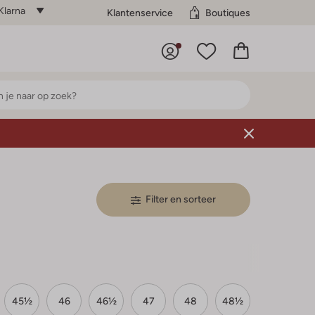
Klarna
Klantenservice
Boutiques
Filter en sorteer
45½
46
46½
47
48
48½