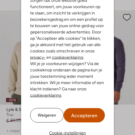
zorgen dat onze website goed
functioneert, om jouw voorkeuren op
te slaan, om inzicht te verkrijgen in
bezoekersgedrag en om een profiel op
te bouwen van jouw online gedrag voor
gepersonaliseerde advertenties. Door
op "Accepteer alle cookies" te klikken,
ga je akkoord met het gebruik van alle
cookies zoals omschreven in onze
privacy-
en
cookieverklaring
.
Wil je je voorkeuren wijzigen? Via de
cookieknop onderaan de pagina kun je
jouw toestemming ieder moment
intrekken. Wil je meer informatie of een
klacht indienen? Ga naar onze
cookieverklaring
.
-30%
-40%
Lyle & Scott
Lyle & Scott
Trui
Trui
Accepteren
Weigeren
€ 89,99
€ 62,99
€ 79,99
€ 47,99
+ meer kleuren
+ meer kleuren
Cookie-instellingen