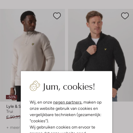
Jum, cookies!
-50%
-50%
Wij, en onze
negen partners
, maken op
Lyle & Scott
Lyle & Scott
onze website gebruik van cookies en
Trui
Trui
vergelijkbare technieken (gezamenlijk:
€ 99,99
€ 49,99
€ 109,99
€ 54,99
"cookies").
Wij gebruiken cookies om ervoor te
+ meer kleuren
+ meer kleuren