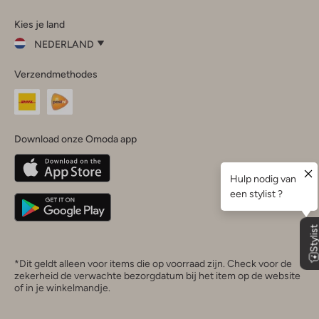
Omoda
Omoda
Omoda
Omoda
Omoda
Kies je land
Instagram
Facebook
TikTok
LinkedIn
YouTube
NEDERLAND
Kies
Verzendmethodes
je
Sluit
land
Nederland
België
(Nederlands)
Download onze Omoda app
Belgique
(Français)
Deutschland
*Dit geldt alleen voor items die op voorraad zijn. Check voor de
zekerheid de verwachte bezorgdatum bij het item op de website
of in je winkelmandje.