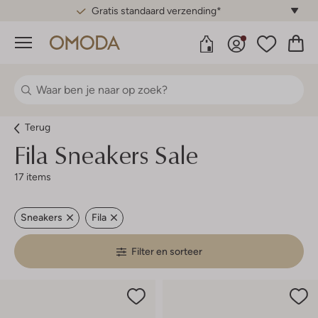
Gratis standaard verzending*
Menu
Terug
Fila
Sneakers Sale
17 items
Sneakers
Fila
Filter en sorteer