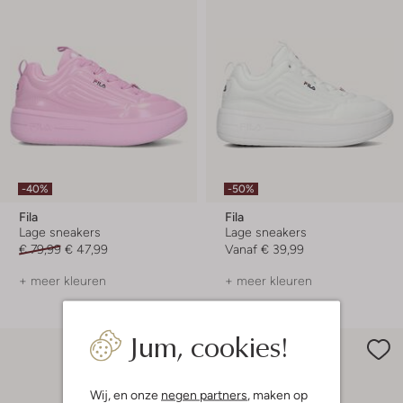
-40%
-50%
Fila
Fila
Lage sneakers
Lage sneakers
€ 79,99
€ 47,99
Vanaf
€ 39,99
+ meer kleuren
+ meer kleuren
Jum, cookies!
Wij, en onze
negen partners
, maken op