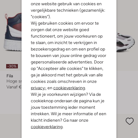
onze website gebruik van cookies en
vergelijkbare technieken (gezamenlijk:
"cookies").
Wij gebruiken cookies om ervoor te
zorgen dat onze website goed
functioneert, om jouw voorkeuren op
te slaan, om inzicht te verkrijgen in
bezoekersgedrag en om een profiel op
te bouwen van jouw online gedrag voor
gepersonaliseerde advertenties. Door
-30%
-50%
op "Accepteer alle cookies" te klikken,
ga je akkoord met het gebruik van alle
Fila
Fila
cookies zoals omschreven in onze
Hoge sneakers
Lage sneakers
Vanaf
€ 51,99
Vanaf
€ 36,99
privacy-
en
cookieverklaring
.
Wil je je voorkeuren wijzigen? Via de
+ meer kleuren
cookieknop onderaan de pagina kun je
jouw toestemming ieder moment
intrekken. Wil je meer informatie of een
klacht indienen? Ga naar onze
cookieverklaring
.