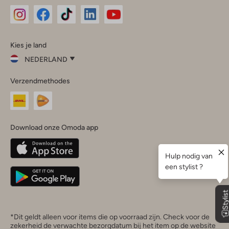
Omoda
Omoda
Omoda
Omoda
Omoda
Kies je land
Instagram
Facebook
TikTok
LinkedIn
YouTube
NEDERLAND
Kies
Verzendmethodes
je
Sluit
land
Nederland
België
(Nederlands)
Download onze Omoda app
Belgique
(Français)
Deutschland
*Dit geldt alleen voor items die op voorraad zijn. Check voor de
zekerheid de verwachte bezorgdatum bij het item op de website