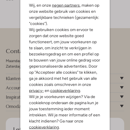
Wij, en onze
negen partners
, maken op
onze website gebruik van cookies en
vergelijkbare technieken (gezamenlijk:
"cookies").
Wij gebruiken cookies om ervoor te
zorgen dat onze website goed
functioneert, om jouw voorkeuren op
te slaan, om inzicht te verkrijgen in
Contact
bezoekersgedrag en om een profiel op
te bouwen van jouw online gedrag voor
Maandag - Vrijdag 09:00 - 19:00 uur
gepersonaliseerde advertenties. Door
Zaterdag 09:00 - 17:00 uur
op "Accepteer alle cookies" te klikken,
Klantenservice
ga je akkoord met het gebruik van alle
cookies zoals omschreven in onze
Account
privacy-
en
cookieverklaring
.
Inspiratie
Wil je je voorkeuren wijzigen? Via de
cookieknop onderaan de pagina kun je
Omoda
jouw toestemming ieder moment
intrekken. Wil je meer informatie of een
klacht indienen? Ga naar onze
Let's keep in touch!
cookieverklaring
.