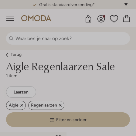
Gratis standaard verzending*
Menu
Terug
Aigle
Regenlaarzen Sale
1 item
Laarzen
Aigle
Regenlaarzen
Filter en sorteer