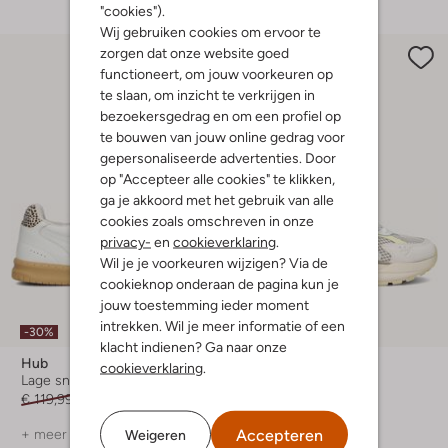
"cookies").
Wij gebruiken cookies om ervoor te
zorgen dat onze website goed
functioneert, om jouw voorkeuren op
te slaan, om inzicht te verkrijgen in
bezoekersgedrag en om een profiel op
te bouwen van jouw online gedrag voor
gepersonaliseerde advertenties. Door
op "Accepteer alle cookies" te klikken,
ga je akkoord met het gebruik van alle
cookies zoals omschreven in onze
privacy-
en
cookieverklaring
.
Wil je je voorkeuren wijzigen? Via de
cookieknop onderaan de pagina kun je
jouw toestemming ieder moment
intrekken. Wil je meer informatie of een
-30%
-30%
klacht indienen? Ga naar onze
Hub
Hub
cookieverklaring
.
Lage sneakers
Lage sneakers
€ 119,99
€ 83,99
€ 129,99
€ 90,99
Accepteren
Weigeren
+ meer kleuren
+ meer kleuren