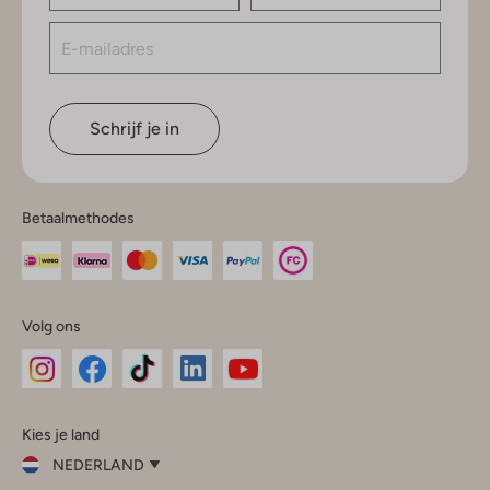
Schrijf je in
Betaalmethodes
Volg ons
Omoda
Omoda
Omoda
Omoda
Omoda
Kies je land
Instagram
Facebook
TikTok
LinkedIn
YouTube
NEDERLAND
Kies