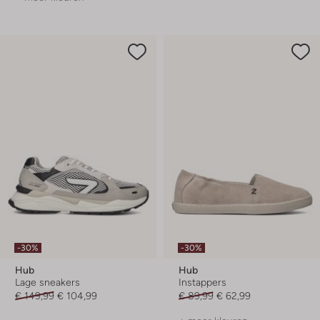
-30%
-30%
Hub
Hub
Lage sneakers
Instappers
€ 149,99
€ 104,99
€ 89,99
€ 62,99