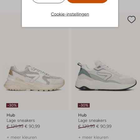
Cookie-instellingen
-30%
-30%
Hub
Hub
Lage sneakers
Lage sneakers
€ 129,99
€ 90,99
€ 129,99
€ 90,99
+ meer kleuren
+ meer kleuren