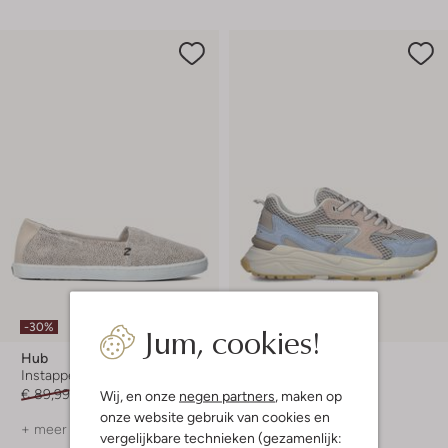
Jum, cookies!
-30%
-30%
Hub
Hub
Instappers
Lage sneakers
€ 89,99
€ 62,99
€ 129,99
€ 90,99
Wij, en onze
negen partners
, maken op
onze website gebruik van cookies en
+ meer kleuren
+ meer kleuren
vergelijkbare technieken (gezamenlijk: