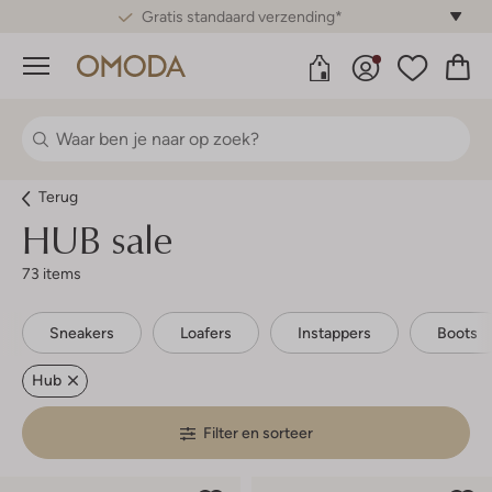
Gratis standaard verzending*
Menu
Terug
HUB sale
73 items
Sneakers
Loafers
Instappers
Boots
Hub
Filter en sorteer