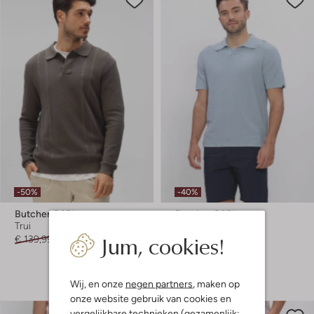
-50%
-40%
Butcher Of Blue
Butcher Of Blue
Trui
Polo
Jum, cookies!
€ 139,99
€ 69,99
€ 129,99
€ 77,99
+ meer kleuren
Wij, en onze
negen partners
, maken op
onze website gebruik van cookies en
vergelijkbare technieken (gezamenlijk: