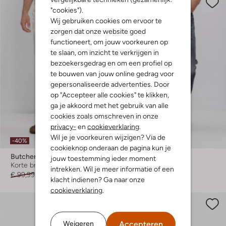
"cookies").
Wij gebruiken cookies om ervoor te
zorgen dat onze website goed
functioneert, om jouw voorkeuren op
te slaan, om inzicht te verkrijgen in
bezoekersgedrag en om een profiel op
te bouwen van jouw online gedrag voor
gepersonaliseerde advertenties. Door
op "Accepteer alle cookies" te klikken,
ga je akkoord met het gebruik van alle
cookies zoals omschreven in onze
privacy-
en
cookieverklaring
.
Wil je je voorkeuren wijzigen? Via de
-40%
-20%
cookieknop onderaan de pagina kun je
Butcher Of Blue
Butcher Of Blue
jouw toestemming ieder moment
Korte broek
Straight leg jeans
intrekken. Wil je meer informatie of een
€ 99,99
€ 59,99
€ 149,99
€ 119,99
klacht indienen? Ga naar onze
cookieverklaring
.
Accepteren
Weigeren