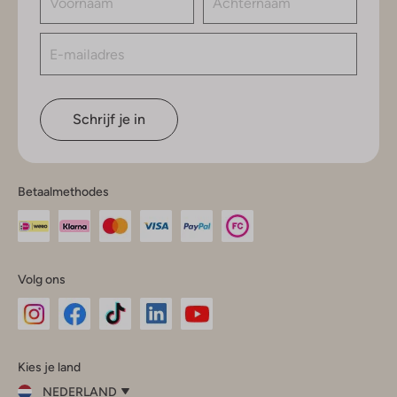
Schrijf je in
Betaalmethodes
Volg ons
Omoda
Omoda
Omoda
Omoda
Omoda
Kies je land
Instagram
Facebook
TikTok
LinkedIn
YouTube
NEDERLAND