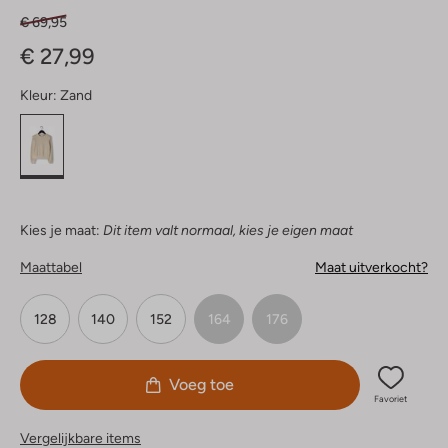
€ 69,95
€ 27,99
Kleur:
Zand
Kies je maat:
Dit item valt normaal, kies je eigen maat
Maattabel
Maat uitverkocht?
128
140
152
164
176
Voeg toe
Favoriet
Vergelijkbare items