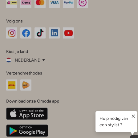
Volg ons
Omoda
Omoda
Omoda
Omoda
Omoda
Kies je land
Instagram
Facebook
TikTok
LinkedIn
YouTube
NEDERLAND
Kies
Verzendmethodes
je
Sluit
land
Nederland
België
(Nederlands)
Download onze Omoda app
Belgique
(Français)
Deutschland