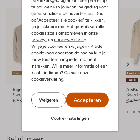
bezoekersgedrag en om een profiel op
te bouwen van jouw online gedrag voor
gepersonaliseerde advertenties. Door
op "Accepteer alle cookies" te klikken,
ga je akkoord met het gebruik van alle
cookies zoals omschreven in onze
privacy-
en
cookieverklaring
.
Wil je je voorkeuren wijzigen? Via de
cookieknop onderaan de pagina kun je
jouw toestemming ieder moment
intrekken. Wil je meer informatie of een
klacht indienen? Ga naar onze
Laatste items
Laatste items
Laatste
cookieverklaring
.
-30%
-40%
Baje Studio
Ai&ko
Ai&ko
Sweater
Vest
Sweat
Accepteren
Weigeren
€ 53,99
€ 69,99
€ 48,99
€ 69,9
+ meer
Cookie-instellingen
Bekijk meer