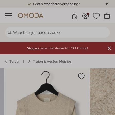
Gratis standaard verzending*
Menu
Shop nu:
jouw must-haves tot 70% korting!
Terug
Truien & Vesten Meisjes