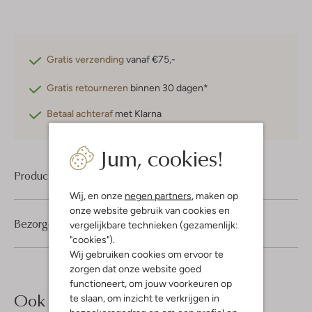
Gratis verzending
vanaf €75,-
Gratis retourneren
binnen 30 dagen*
Betaal achteraf
met Klarna
Jum, cookies!
Product informatie
Wij, en onze
negen partners
, maken op
onze website gebruik van cookies en
Bezorgen & retourneren
vergelijkbare technieken (gezamenlijk:
"cookies").
Wij gebruiken cookies om ervoor te
zorgen dat onze website goed
functioneert, om jouw voorkeuren op
Ook iets voor jou?
te slaan, om inzicht te verkrijgen in