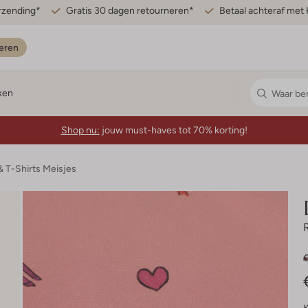
erzending*
Gratis 30 dagen retourneren*
Betaal achteraf met 
eren
ken
Shop nu:
jouw must-haves tot 70% korting!
& T-Shirts Meisjes