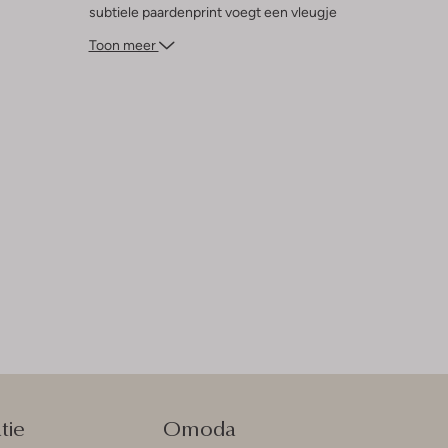
subtiele paardenprint voegt een vleugje
magie toe aan elke outfit. Ideaal voor elke
Toon meer
dag, maar ook voor speciale
gelegenheden. Met dit T-shirt is je meisje
altijd stijlvol en klaar voor avontuur!
tie
Omoda