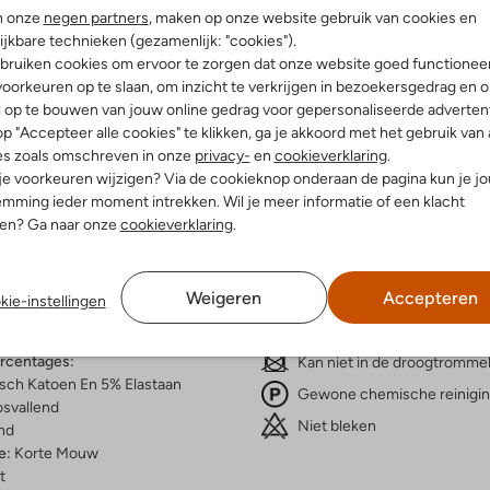
n onze
negen partners
, maken op onze website gebruik van cookies en
ijkbare technieken (gezamenlijk: "cookies").
bruiken cookies om ervoor te zorgen dat onze website goed functionee
oorkeuren op te slaan, om inzicht te verkrijgen in bezoekersgedrag en 
l op te bouwen van jouw online gedrag voor gepersonaliseerde advertent
Bezorgen & retourneren
p "Accepteer alle cookies" te klikken, ga je akkoord met het gebruik van 
es zoals omschreven in onze
privacy-
en
cookieverklaring
.
 je voorkeuren wijzigen? Via de cookieknop onderaan de pagina kun je j
mming ieder moment intrekken. Wil je meer informatie of een klacht
nen? Ga naar onze
cookieverklaring
.
elling & Pasvorm
Wasvoorschriften
Weigeren
Accepteren
Beperkt wassen op 30 °C
kie-instellingen
erenprint
Strijken op maximaal 110 °C
iologisch Katoen
ercentages:
Kan niet in de droogtromme
sch Katoen En 5% Elastaan
Gewone chemische reinigi
osvallend
Niet bleken
nd
e:
Korte Mouw
t