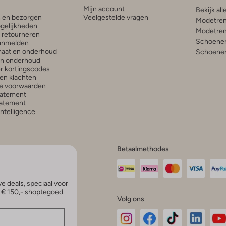
Mijn account
Bekijk all
n en bezorgen
Veelgestelde vragen
Modetren
gelijkheden
Modetren
n retourneren
Schoenen
anmelden
aat en onderhoud
Schoenen
en onderhoud
r kortingscodes
en klachten
e voorwaarden
tatement
atement
 Intelligence
Betaalmethodes
e deals, speciaal voor
p € 150,- shoptegoed.
Volg ons