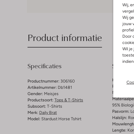
Wij, e
vergel
Wij ge
jouw v
profie
Product informatie
Door o
cooki
Wil je
toeste
indie
Specificaties
Samenst
Kleur:
Roze
Productnummer:
306160
Coo
Patroon:
Di
Artikelnummer:
Db1481
Materiaal:
B
Gender:
Meisjes
Materiaalp
Productsoort:
Tops & T-Shirts
95% Biologi
Subsoort:
T-Shirts
Pasvorm:
L
Merk:
Daily Brat
Halslijn:
Ro
Model:
Stardust Horse Tshirt
Mouwlengt
Lengte:
Kor