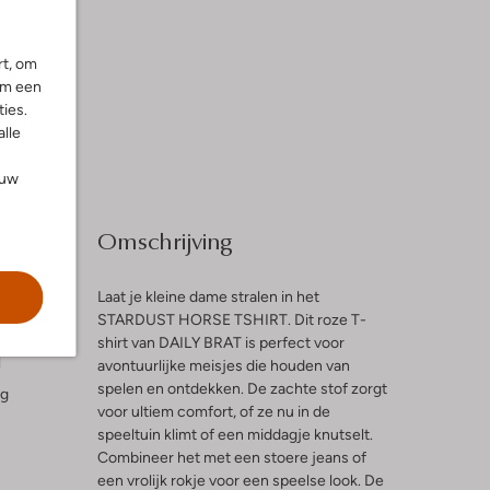
rt, om
om een
ies.
alle
ouw
Omschrijving
Laat je kleine dame stralen in het
STARDUST HORSE TSHIRT. Dit roze T-
shirt van DAILY BRAT is perfect voor
l
avontuurlijke meisjes die houden van
spelen en ontdekken. De zachte stof zorgt
ng
voor ultiem comfort, of ze nu in de
speeltuin klimt of een middagje knutselt.
Combineer het met een stoere jeans of
een vrolijk rokje voor een speelse look. De