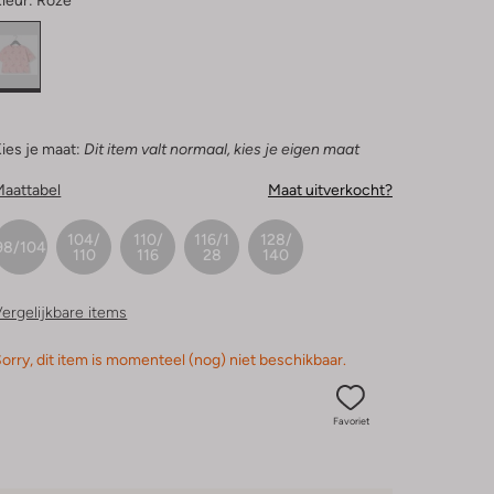
leur:
Roze
ies je maat:
Dit item valt normaal, kies je eigen maat
Maattabel
Maat uitverkocht?
104/
110/
116/1
128/
98/104
110
116
28
140
ergelijkbare items
orry, dit item is momenteel (nog) niet beschikbaar.
Favoriet