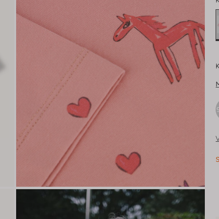
K
K
V
S