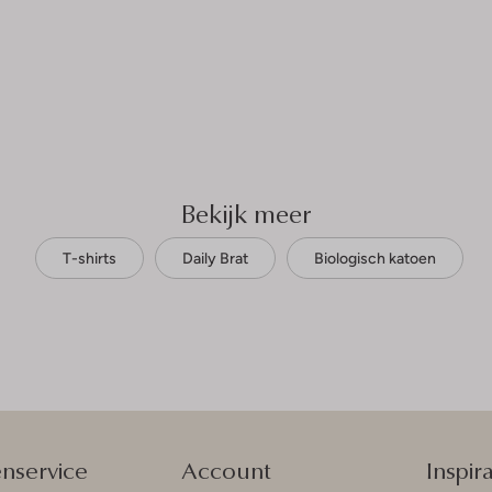
Bekijk meer
T-shirts
Daily Brat
Biologisch katoen
enservice
Account
Inspira