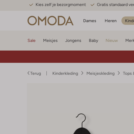
Kies zelf je bezorgmoment
Gratis standaard v
Dames
Heren
Kind
Sale
Meisjes
Jongens
Baby
Nieuw
Mer
Terug
Kinderkleding
Meisjeskleding
Tops 