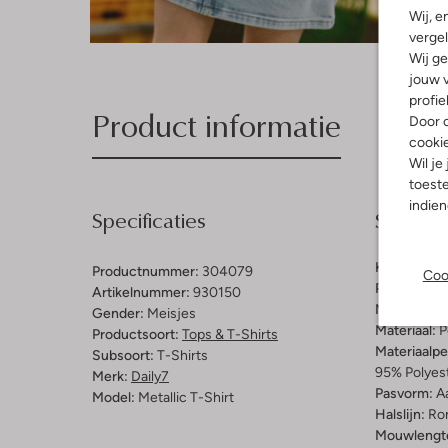
Wij, e
vergel
Wij ge
jouw v
profie
Product informatie
Door o
cooki
Wil je
toeste
indie
Specificaties
Samenst
Kleur:
Metal
Productnummer:
304079
Coo
Patroon:
Gli
Artikelnummer:
930150
Materiaal b
Gender:
Meisjes
Materiaal:
P
Productsoort:
Tops & T-Shirts
Materiaalp
Subsoort:
T-Shirts
95% Polyest
Merk:
Daily7
Pasvorm:
A
Model:
Metallic T-Shirt
Halslijn:
Ro
Mouwlengt