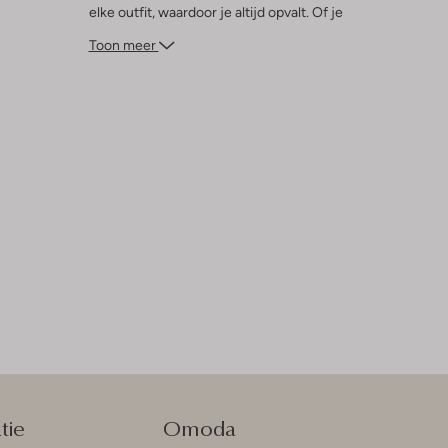
elke outfit, waardoor je altijd opvalt. Of je
nu lekker buiten speelt of met vriendinnen
Toon meer
ijsjes eet, met dit T-shirt ben je altijd klaar
voor avontuur.
tie
Omoda