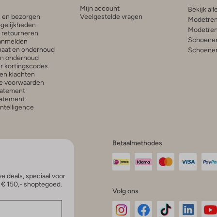
Mijn account
Bekijk all
n en bezorgen
Veelgestelde vragen
Modetren
gelijkheden
Modetren
n retourneren
Schoenen
anmelden
aat en onderhoud
Schoenen
en onderhoud
r kortingscodes
en klachten
e voorwaarden
tatement
atement
 Intelligence
Betaalmethodes
e deals, speciaal voor
p € 150,- shoptegoed.
Volg ons