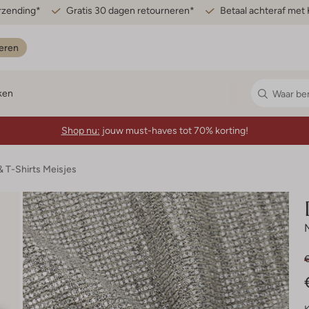
erzending*
Gratis 30 dagen retourneren*
Betaal achteraf met 
eren
ken
Shop nu:
jouw must-haves tot 70% korting!
& T-Shirts Meisjes