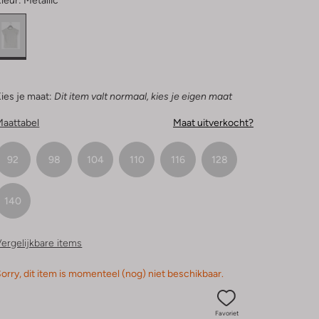
leur:
Metallic
ies je maat:
Dit item valt normaal, kies je eigen maat
Maattabel
Maat uitverkocht?
92
98
104
110
116
128
140
ergelijkbare items
orry, dit item is momenteel (nog) niet beschikbaar.
Favoriet