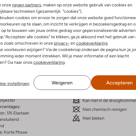
n onze
negen partners
, maken op onze website gebruik van cookies en
ijkbare technieken (gezamenlijk: "cookies").
bruiken cookies om ervoor te zorgen dat onze website goed functionee
oorkeuren op te slaan, om inzicht te verkrijgen in bezoekersgedrag en 
l op te bouwen van jouw online gedrag voor gepersonaliseerde advertent
Bezorgen & retourneren
p "Accepteer alle cookies" te klikken, ga je akkoord met het gebruik van 
es zoals omschreven in onze
privacy-
en
cookieverklaring
.
 je voorkeuren wijzigen? Via de cookieknop onderaan de pagina kun je j
mming ieder moment intrekken. Wil je meer informatie of een klacht
nen? Ga naar onze
cookieverklaring
.
elling & Pasvorm
Wasvoorschriften
lic
Weigeren
Accepteren
Beperkt wassen op 30 °C
kie-instellingen
tter
Niet strijken
innenkant:
Polyester
olyester
Kan niet in de droogtromme
ercentages:
Niet chemisch reinigen
er, 5% Elastaan
Niet bleken
ansluitend
nd
e:
Korte Mouw