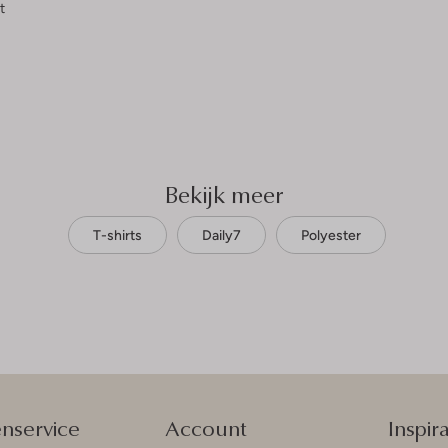
t
Bekijk meer
T-shirts
Daily7
Polyester
enservice
Account
Inspira