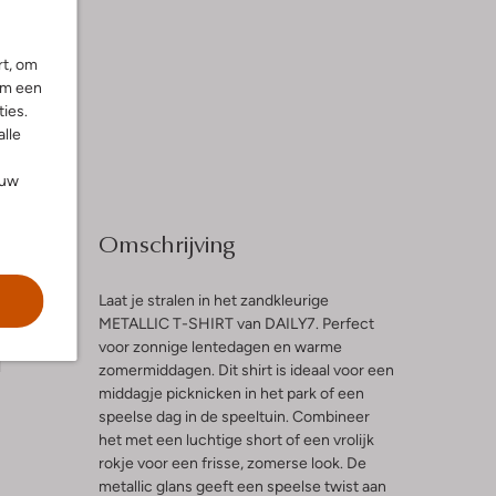
rt, om
om een
ies.
alle
ouw
Omschrijving
Laat je stralen in het zandkleurige
METALLIC T-SHIRT van DAILY7. Perfect
voor zonnige lentedagen en warme
l
zomermiddagen. Dit shirt is ideaal voor een
middagje picknicken in het park of een
speelse dag in de speeltuin. Combineer
het met een luchtige short of een vrolijk
rokje voor een frisse, zomerse look. De
metallic glans geeft een speelse twist aan