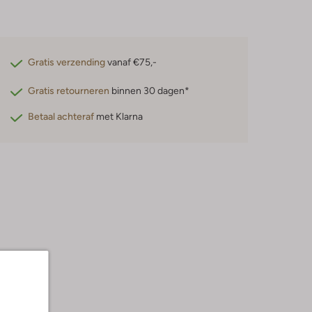
Gratis verzending
vanaf €75,-
Gratis retourneren
binnen 30 dagen*
Betaal achteraf
met Klarna