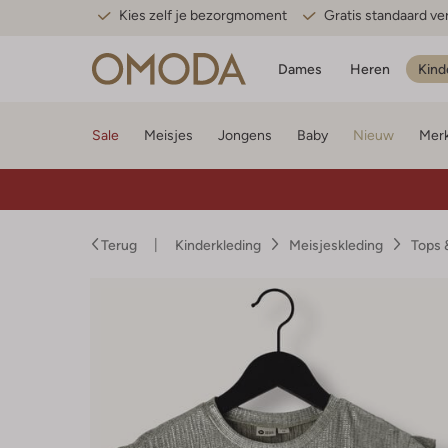
Kies zelf je bezorgmoment
Gratis standaard v
Dames
Heren
Kind
Sale
Meisjes
Jongens
Baby
Nieuw
Mer
Terug
Kinderkleding
Meisjeskleding
Tops 