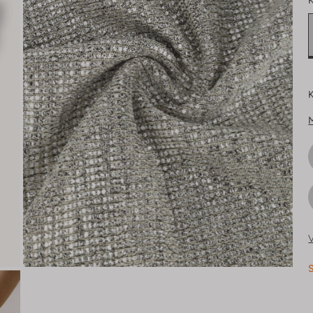
K
K
V
S